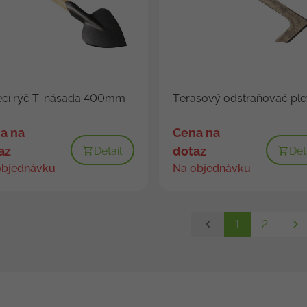
ecí rýč T-násada 400mm
Terasový odstraňovač ple
a na
Cena na
az
dotaz
Detail
Det
objednávku
Na objednávku
1
2