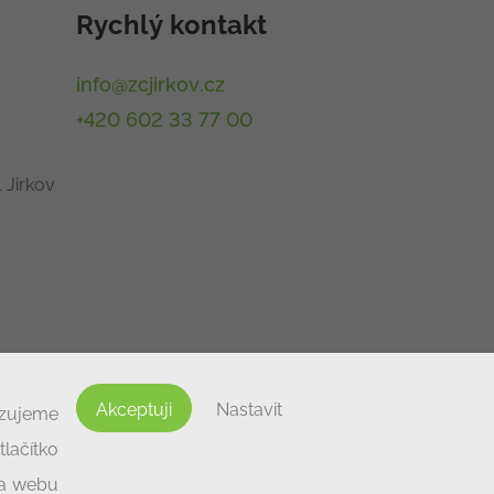
Rychlý kontakt
info@zcjirkov.cz
+420 602 33 77 00
 Jirkov
Akceptuji
Nastavit
izujeme
lačítko
na webu