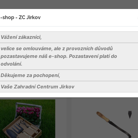
oží
Blog
Kontakty
-shop - ZC Jirkov
Vážení zákazníci,
nické nářadí
velice se omlouváme, ale z provozních důvodů
pozastavujeme náš e-shop. Pozastavení platí do
odvolání.
it dle
Děkujeme za pochopení,
Vaše Zahradní Centrum Jirkov