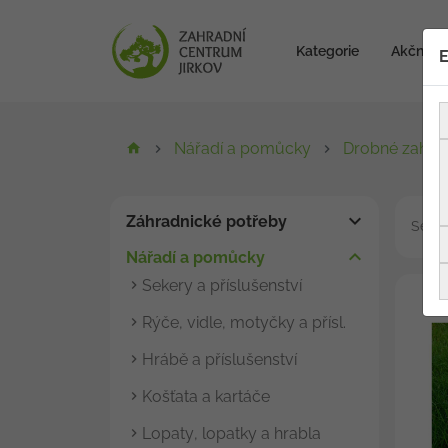
Kategorie
Akční zb
E
Nářadí a pomůcky
Drobné zahrad
Záhradnické potřeby
Seřad
Nářadí a pomůcky
Sekery a příslušenství
Rýče, vidle, motyčky a přísl.
Hrábě a příslušenství
Košťata a kartáče
Lopaty, lopatky a hrabla