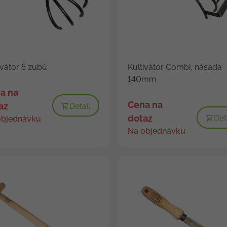
ivátor 5 zubů
Kultivátor Combi, násada
140mm
a na
Cena na
az
Detail
dotaz
Det
objednávku
Na objednávku