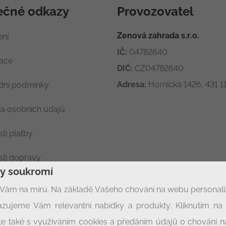
ečné odkazy
Provozovatel
Zenová zahrada s.r.o.
ení
IČ:
04782640
race
DIČ:
CZ04782640
Adresa:
Hornická 1426, 431 11
ní podmínky
a osobních údajů
ti platby
ti dopravy
ny soukromí
ení soukromí
Vám na míru. Na základě Vašeho chování na webu personal
zujeme Vám relevantní nabídky a produkty. Kliknutím na t
síte také s využíváním cookies a předáním údajů o chování 