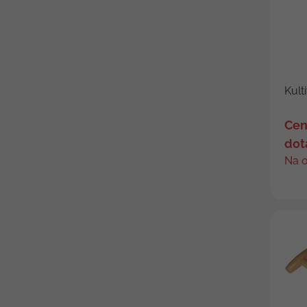
Kult
Cen
dot
Na 