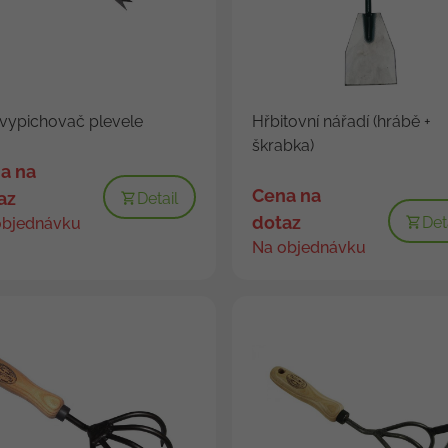
vypichovač plevele
Hřbitovní nářadí (hrábě +
škrabka)
a na
Cena na
az
Detail
dotaz
Det
objednávku
Na objednávku