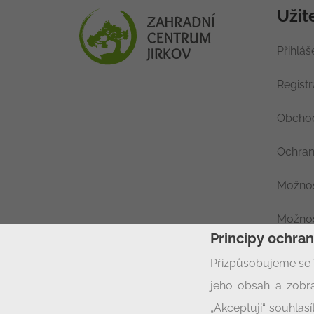
Užit
Přihláš
Regist
Obchod
Ochran
Možnos
Možnos
Principy ochra
Nastav
Přizpůsobujeme se 
jeho obsah a zobra
„Akceptuji“ souhla