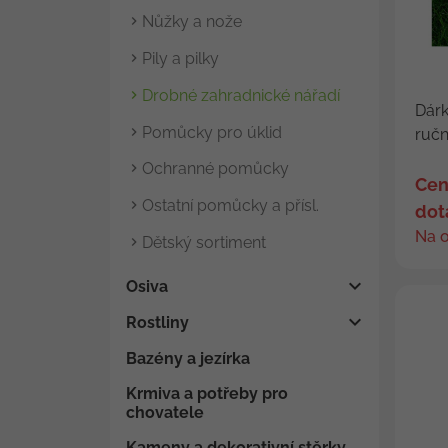
Nůžky a nože
Pily a pilky
Drobné zahradnické nářadí
Dárk
Pomůcky pro úklid
ruční
Ochranné pomůcky
Cen
Ostatní pomůcky a přísl.
dot
Na 
Dětský sortiment
Osiva
Rostliny
Bazény a jezírka
Krmiva a potřeby pro
chovatele
Kameny a dekorativní stěrky