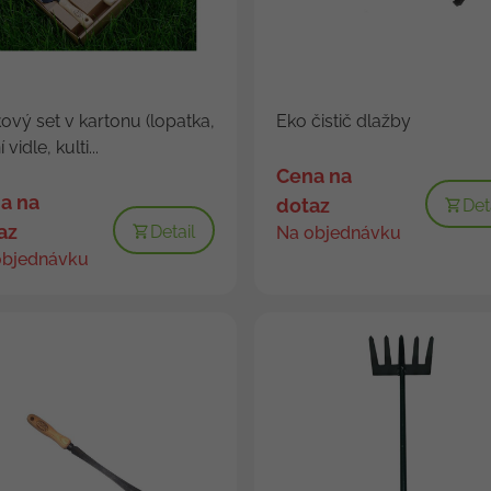
ový set v kartonu (lopatka,
Eko čistič dlažby
 vidle, kulti...
Cena na
a na
dotaz
Det
az
Detail
Na objednávku
objednávku