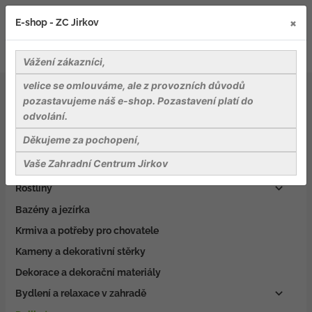
×
E-shop - ZC Jirkov
Vážení zákazníci,
velice se omlouváme, ale z provozních důvodů
Delikatesy
pozastavujeme náš e-shop. Pozastavení platí do
odvolání.
Záhradnické potřeby
Děkujeme za pochopení,
Nářadí a pomůcky
Vaše Zahradní Centrum Jirkov
Osiva
Rostliny
Bazény a jezírka
Krmiva a potřeby pro chovatele
Kameny a dekorativní stěrky
Dekorace a dekorační materiály
Bydlení a relaxace v zahradě