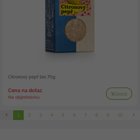
Citronový pepř bio 70g
Cena na dotaz
Detail
Na objednávku
1
2
3
4
5
6
7
8
9
10