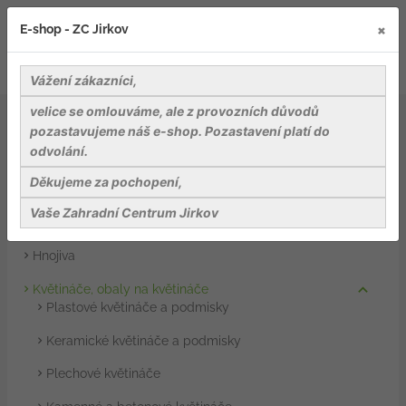
×
E-shop - ZC Jirkov
Vážení zákazníci,
velice se omlouváme, ale z provozních důvodů
Záhradnické potřeby
Květináče, obaly na květináče
pozastavujeme náš e-shop. Pozastavení platí do
Žardinky
odvolání.
Záhradnické potřeby
Děkujeme za pochopení,
Substráty, rašeliny a mulče
Vaše Zahradní Centrum Jirkov
Přípravky na ochranu rostlin
Hnojiva
Květináče, obaly na květináče
Plastové květináče a podmisky
Keramické květináče a podmisky
Plechové květináče