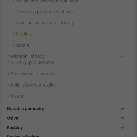
Kamenné a betonové květináče
Dřevěné a proutěné květináče
Závěsné květináče a kaskády
Žardinky
ostatní
Pěstební nádoby
Truhlíky, příslušenství
Zavlažování a postřiky
Fólie, síťoviny a textílie
Ostatní
Nářadí a pomůcky
Osiva
Rostliny
Bazény a jezírka