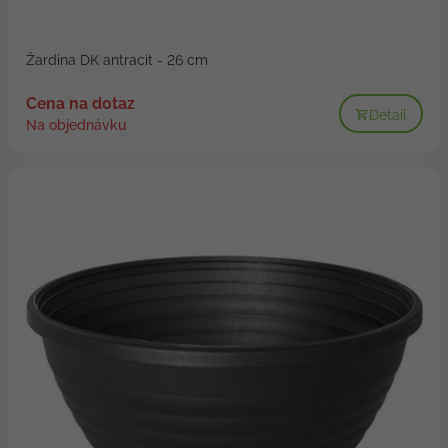
Žardina DK antracit - 26 cm
Cena na dotaz
Detail
Na objednávku