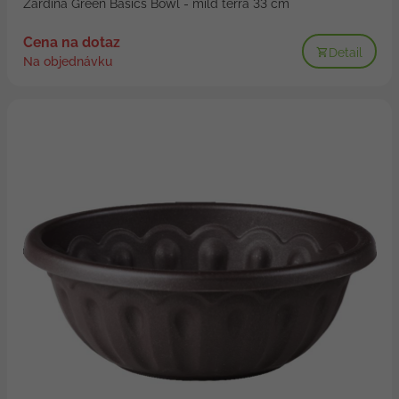
Žardina Green Basics Bowl - mild terra 33 cm
Cena na dotaz
Detail
Na objednávku