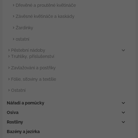
Dřevěné a proutěné květináče
Závěsné květináče a kaskády
Žardinky
ostatní
Pěstební nádoby
Truhlíky, příslušenství
Zavlažování a postřiky
Fólie, síťoviny a textílie
Ostatní
Nářadí a pomůcky
Osiva
Rostliny
Bazény a jezírka