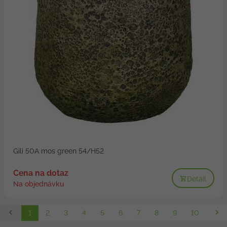
Gili 50A mos green 54/H52
Cena na dotaz
Detail
Na objednávku
1
2
3
4
5
6
7
8
9
10