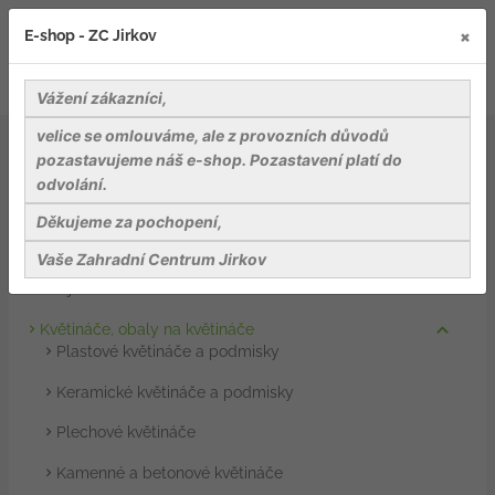
×
E-shop - ZC Jirkov
Vážení zákazníci,
velice se omlouváme, ale z provozních důvodů
Záhradnické potřeby
Květináče, obaly na květináče
pozastavujeme náš e-shop. Pozastavení platí do
odvolání.
Záhradnické potřeby
Děkujeme za pochopení,
Substráty, rašeliny a mulče
Přípravky na ochranu rostlin
Vaše Zahradní Centrum Jirkov
Hnojiva
Květináče, obaly na květináče
Plastové květináče a podmisky
Keramické květináče a podmisky
Plechové květináče
Kamenné a betonové květináče