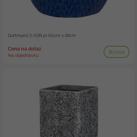
Dortmund 2-02B pr.50cm v.38cm
Cena na dotaz
Detail
Na objednávku