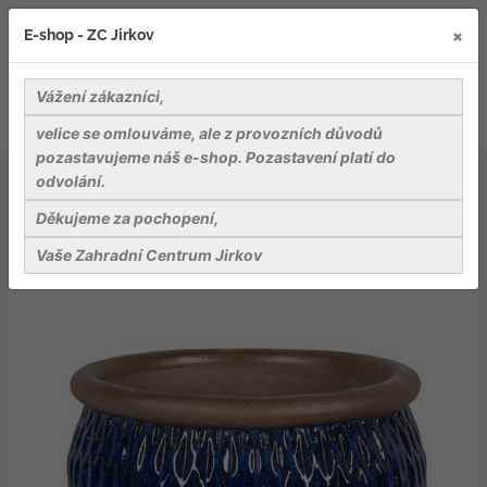
×
E-shop - ZC Jirkov
Vážení zákazníci,
velice se omlouváme, ale z provozních důvodů
pozastavujeme náš e-shop. Pozastavení platí do
odvolání.
Záhradnické potřeby
Květináče, obaly na květináče
Keramické květináče a podmisky
Děkujeme za pochopení,
Dortmund 2-02B pr.50cm v.38cm
Vaše Zahradní Centrum Jirkov