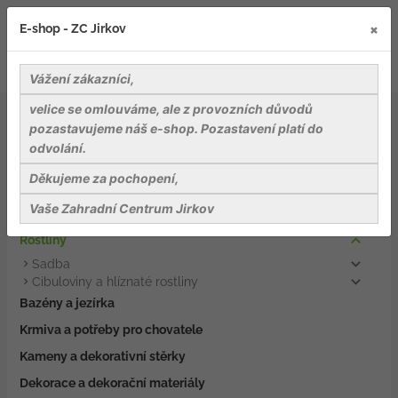
×
E-shop - ZC Jirkov
Vážení zákazníci,
velice se omlouváme, ale z provozních důvodů
Rostliny
pozastavujeme náš e-shop. Pozastavení platí do
odvolání.
Záhradnické potřeby
Děkujeme za pochopení,
Nářadí a pomůcky
Vaše Zahradní Centrum Jirkov
Osiva
Rostliny
Sadba
Cibuloviny a hlíznaté rostliny
Bazény a jezírka
Krmiva a potřeby pro chovatele
Kameny a dekorativní stěrky
Dekorace a dekorační materiály