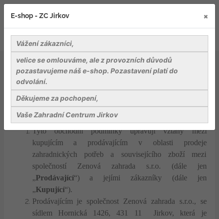
×
E-shop - ZC Jirkov
Vážení zákazníci,
velice se omlouváme, ale z provozních důvodů
pozastavujeme náš e-shop. Pozastavení platí do
OBCHODNÍ PODMÍNKY
společnosti
Zenová
odvolání.
zahrada s.r.o.
Děkujeme za pochopení,
I. Základní ustanovení
Vaše Zahradní Centrum Jirkov
Tyto obchodní podmínky upravují vztahy mezi
kupujícím a prodávajícím v oblasti prodeje
zahradnických potřeb a souvisejícího zboží mezi
společností Zenová zahrada s.r.o. (dále jen
„
Prodávající
“) a jejími zákazníky (dále jen
„
Kupující
“).
Prodávajícím je společnost Zenová zahrada s.r.o., se
sídlem Hornická 1426, 431 11 Jirkov, která je