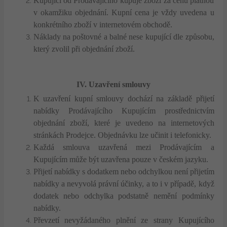
Kupující od Prodávajícího kupuje zboží za cenu platnou
v okamžiku objednání. Kupní cena je vždy uvedena u
konkrétního zboží v internetovém obchodě.
Náklady na poštovné a balné nese kupující dle způsobu,
který zvolil při objednání zboží.
IV. Uzavření smlouvy
K uzavření kupní smlouvy dochází na základě přijetí
nabídky Prodávajícího Kupujícím prostřednictvím
objednání zboží, které je uvedeno na internetových
stránkách Prodejce. Objednávku lze učinit i telefonicky.
Každá smlouva uzavřená mezi Prodávajícím a
Kupujícím může být uzavřena pouze v českém jazyku.
Přijetí nabídky s dodatkem nebo odchylkou není přijetím
nabídky a nevyvolá právní účinky, a to i v případě, když
dodatek nebo odchylka podstatně nemění podmínky
nabídky.
Převzetí nevyžádaného plnění ze strany Kupujícího