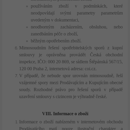
používáním zboží v podmínkách, které
neodpovídají svými parametry parametrům
uvedeným v dokumentaci,
neodborným zacházením, obsluhou, nebo
zanedbáním péče o zboží,
běžným opotřebením zboží.
Mimosoudním řešení spotřebitelských sporů z kupní
smlouvy je oprávněna provádět Česká obchodní
inspekce, IČO: 000 20 869, se sídlem Štěpánská 567/15,
120 00 Praha 2, internetová adresa: coi.cz.
V případě, že nebude spor urovnán mimosoudně, řeší
vzájemné spory mezi Prodávajícím a Kupujícím obecné
soudy. Rozhodné právo pro řešení sporů v případě
uzavření smlouvy s cizincem je výhradně české.
VIII. Informace o zboží
Informace o zboží nabízeném v internetovém obchodu
Prodávajícího mají pouze ilustrační charakter a