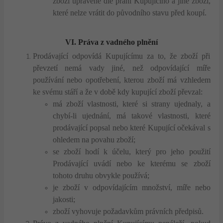
zboží upravené dle přání Kupujícího a jiné zboží,
které nelze vrátit do původního stavu před koupí.
VI. Práva z vadného plnění
Prodávající odpovídá Kupujícímu za to, že zboží při
převzetí nemá vady jiné, než odpovídající míře
používání nebo opotřebení, kterou zboží má vzhledem
ke svému stáří a že v době kdy kupující zboží převzal:
má zboží vlastnosti, které si strany ujednaly, a
chybí-li ujednání, má takové vlastnosti, které
prodávající popsal nebo které Kupující očekával s
ohledem na povahu zboží;
se zboží hodí k účelu, který pro jeho použití
Prodávající uvádí nebo ke kterému se zboží
tohoto druhu obvykle používá;
je zboží v odpovídajícím množství, míře nebo
jakosti;
zboží vyhovuje požadavkům právních předpisů.