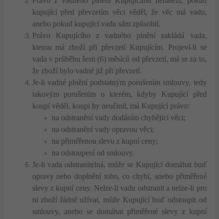
Právo z vadného plnění Kupujícímu nenáleží, pokud
kupující před převzetím věci věděl, že věc má vadu,
anebo pokud kupující vadu sám způsobil.
Právo Kupujícího z vadného plnění zakládá vada,
kterou má zboží při převzetí Kupujícím. Projeví-li se
vada v průběhu šesti (6) měsíců od převzetí, má se za to,
že zboží bylo vadné již při převzetí.
Je-li vadné plnění podstatným porušením smlouvy, tedy
takovým porušením o kterém, kdyby Kupující před
koupí věděl, koupi by neučinil, má Kupující právo:
na odstranění vady dodáním chybějící věci;
na odstranění vady opravou věci;
na přiměřenou slevu z kupní ceny;
na odstoupení od smlouvy.
Je-li vada odstranitelná, může se Kupující domáhat buď
opravy nebo doplnění toho, co chybí, anebo přiměřené
slevy z kupní ceny. Nelze-li vadu odstranit a nelze-li pro
ni zboží řádně užívat, může Kupující buď odstoupit od
smlouvy, anebo se domáhat přiměřené slevy z kupní