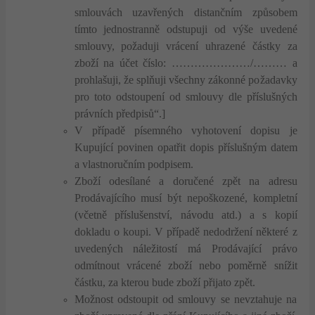
smlouvách uzavřených distančním způsobem
tímto jednostranně odstupuji od výše uvedené
smlouvy, požaduji vrácení uhrazené částky za
zboží na účet číslo: …………………/……… a
prohlašuji, že splňuji všechny zákonné požadavky
pro toto odstoupení od smlouvy dle příslušných
právních předpisů“.]
V případě písemného vyhotovení dopisu je
Kupující povinen opatřit dopis příslušným datem
a vlastnoručním podpisem.
Zboží odesílané a doručené zpět na adresu
Prodávajícího musí být nepoškozené, kompletní
(včetně příslušenství, návodu atd.) a s kopií
dokladu o koupi. V případě nedodržení některé z
uvedených náležitostí má Prodávající právo
odmítnout vrácené zboží nebo poměrně snížit
částku, za kterou bude zboží přijato zpět.
Možnost odstoupit od smlouvy se nevztahuje na