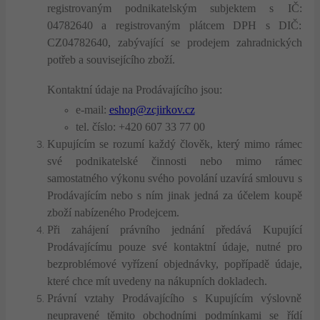
registrovaným podnikatelským subjektem s IČ:
04782640 a registrovaným plátcem DPH s DIČ:
CZ04782640, zabývající se prodejem zahradnických
potřeb a souvisejícího zboží.
Kontaktní údaje na Prodávajícího jsou:
e-mail:
eshop@zcjirkov.cz
tel. číslo: +420 607 33 77 00
Kupujícím se rozumí každý člověk, který mimo rámec
své podnikatelské činnosti nebo mimo rámec
samostatného výkonu svého povolání uzavírá smlouvu s
Prodávajícím nebo s ním jinak jedná za účelem koupě
zboží nabízeného Prodejcem.
Při zahájení právního jednání předává Kupující
Prodávajícímu pouze své kontaktní údaje, nutné pro
bezproblémové vyřízení objednávky, popřípadě údaje,
které chce mít uvedeny na nákupních dokladech.
Právní vztahy Prodávajícího s Kupujícím výslovně
neupravené těmito obchodními podmínkami se řídí