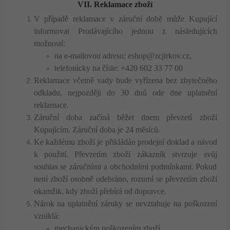
VII. Reklamace zboží
V případě reklamace v záruční době může Kupující
informovat Prodávajícího jednou z následujících
možností:
na e-mailovou adresu: eshop@zcjirkov.cz,
telefonicky na čísle: +420 602 33 77 00
Reklamace včetně vady bude vyřízena bez zbytečného
odkladu, nejpozději do 30 dnů ode dne uplatnění
reklamace.
Záruční doba začíná běžet dnem převzetí zboží
Kupujícím. Záruční doba je 24 měsíců.
Ke každému zboží je přikládán prodejní doklad a návod
k použití. Převzetím zboží zákazník stvrzuje svůj
souhlas se záručními a obchodními podmínkami. Pokud
není zboží osobně odebráno, rozumí se převzetím zboží
okamžik, kdy zboží přebírá od dopravce.
Nárok na uplatnění záruky se nevztahuje na poškození
vzniklá:
mechanickým poškozením zboží,