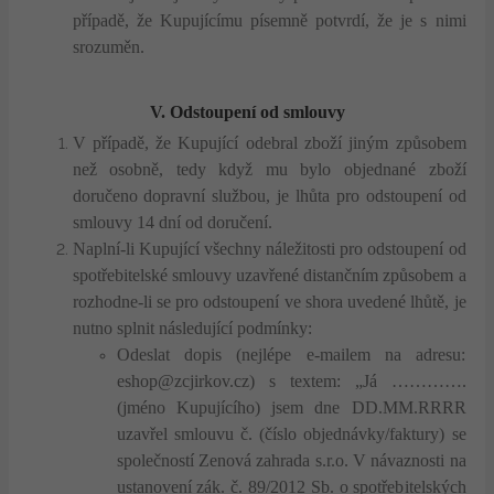
případě, že Kupujícímu písemně potvrdí, že je s nimi
srozuměn.
V. Odstoupení
od smlouvy
V případě, že Kupující odebral zboží jiným způsobem
než osobně, tedy když mu bylo objednané zboží
doručeno dopravní službou, je lhůta pro odstoupení od
smlouvy 14 dní od doručení.
Naplní-li Kupující všechny náležitosti pro odstoupení od
spotřebitelské smlouvy uzavřené distančním způsobem a
rozhodne-li se pro odstoupení ve shora uvedené lhůtě, je
nutno splnit následující podmínky:
Odeslat dopis (nejlépe e-mailem na adresu:
eshop@zcjirkov.cz) s textem: „Já ………….
(jméno Kupujícího) jsem dne DD.MM.RRRR
uzavřel smlouvu č. (číslo objednávky/faktury) se
společností Zenová zahrada s.r.o. V návaznosti na
ustanovení zák. č. 89/2012 Sb. o spotřebitelských