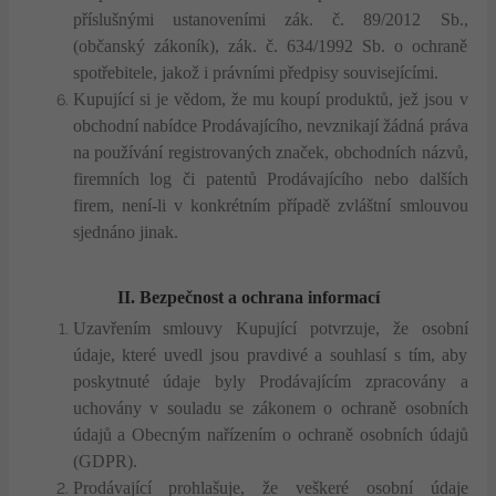
příslušnými ustanoveními zák. č. 89/2012 Sb.,
(občanský zákoník), zák. č. 634/1992 Sb. o ochraně
spotřebitele, jakož i právními předpisy souvisejícími.
Kupující si je vědom, že mu koupí produktů, jež jsou v
obchodní nabídce Prodávajícího, nevznikají žádná práva
na používání registrovaných značek, obchodních názvů,
firemních log či patentů Prodávajícího nebo dalších
firem, není-li v konkrétním případě zvláštní smlouvou
sjednáno jinak.
II. Bezpečnost
a ochrana informací
Uzavřením smlouvy Kupující potvrzuje, že osobní
údaje, které uvedl jsou pravdivé a souhlasí s tím, aby
poskytnuté údaje byly Prodávajícím zpracovány a
uchovány v souladu se zákonem o ochraně osobních
údajů a Obecným nařízením o ochraně osobních údajů
(GDPR).
Prodávající prohlašuje, že veškeré osobní údaje