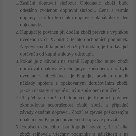
Zasílání dopravní službou: Objednané zboží bude
odesláno zvolenou dopravní službou. Cena a termín
dopravy se řídí dle ceníku dopravce aktuálního v den
objednávky.
Kupující je povinen při dodání zboží převzít s výjimkou
uvedenou v čl. X. odst. 5 těchto obchodních podmínek.
Nepřevezme-li kupující zboží při dodání, je Prodávající
oprávněn od kupní smlouvy odstoupit.
Pokud je z důvodu na straně Kupujícího nutno zboží
doručovat opakovaně nebo jiným způsobem, než bylo
uvedeno v objednávce, je Kupující povinen uhradit
náklady spojené s opakovaným doručováním zboží,
jakož i náklady spojené s jiným způsobem doručení.
Při přebírání zboží od dopravce je Kupující povinen
zkontrolovat neporušenost obalů zboží a případné
závady oznámit dopravci. Zboží se zjevně poškozeným
obalem není Kupující povinen od dopravce převzít.
Podpisem dodacího listu kupující stvrzuje, že zásilka
zboží splňovala všechny podmínky a náležitosti a na