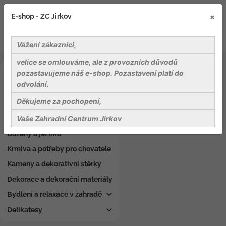
×
E-shop - ZC Jirkov
Vážení zákazníci,
velice se omlouváme, ale z provozních důvodů
Záhradnické potřeby
pozastavujeme náš e-shop. Pozastavení platí do
odvolání.
Nářadí a pomůcky
Děkujeme za pochopení,
Osiva
Vaše Zahradní Centrum Jirkov
Rostliny
Bazény a jezírka
Krmiva a potřeby pro chovatele
Kameny a dekorativní stěrky
Dekorace a dekorační materiály
Bydlení a relaxace v zahradě
Delikatesy