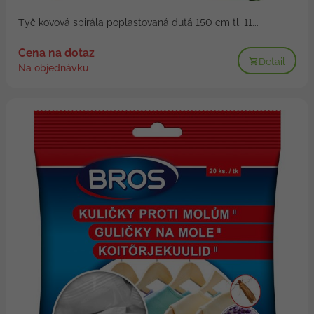
Tyč kovová spirála poplastovaná dutá 150 cm tl. 11...
Cena na dotaz
Detail
Na objednávku