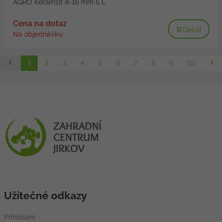
AGRO Keramzit 8-16 mm 5 L
Cena na dotaz
Detail
Na objednávku
1
2
3
4
5
6
7
8
9
10
Užitečné odkazy
Přihlášení