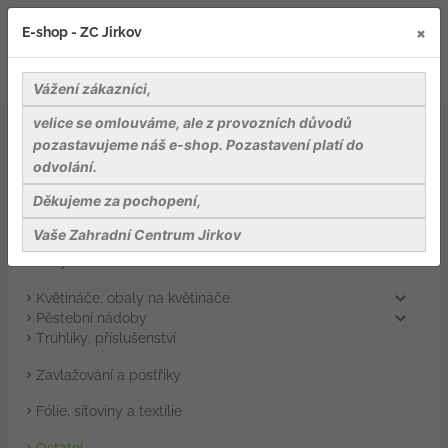
×
E-shop - ZC Jirkov
Vážení zákazníci,
velice se omlouváme, ale z provozních důvodů
Záhradnické potřeby
Ostatní
pozastavujeme náš e-shop. Pozastavení platí do
odvolání.
Záhradnické potřeby
Děkujeme za pochopení,
Substráty, rašeliny a mulče
Přípravky na ochranu rostlin
Vaše Zahradní Centrum Jirkov
Hnojiva
Květináče, obaly na květináče
Pěstební nádoby
Truhlíky, příslušenství
Zavlažování a postřiky
Fólie, síťoviny a textílie
Ostatní