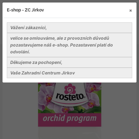
×
E-shop - ZC Jirkov
Vážení zákazníci,
velice se omlouváme, ale z provozních důvodů
pozastavujeme náš e-shop. Pozastavení platí do
odvolání.
Záhradnické potřeby
Ostatní
Klips Motýl Rosteto - modrý 4 ks
Děkujeme za pochopení,
Vaše Zahradní Centrum Jirkov