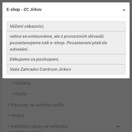
×
E-shop - ZC Jirkov
Vážení zákazníci,
velice se omlouváme, ale z provozních důvodů
Záhradnické potřeby
Substráty, rašeliny a mulče
pozastavujeme náš e-shop. Pozastavení platí do
Substráty
odvolání.
Záhradnické potřeby
Děkujeme za pochopení,
Substráty, rašeliny a mulče
Vaše Zahradní Centrum Jirkov
Substráty
Rašeliny
Mulče
Přípravky na ochranu rostlin
Hnojiva
Květináče, obaly na květináče