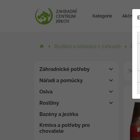
Kategorie
Akční zb
E
Bydlení a relaxace v zahradě
Gril
Záhradnické potřeby
Seřad
Nářadí a pomůcky
Osiva
Rostliny
Bazény a jezírka
Krmiva a potřeby pro
chovatele