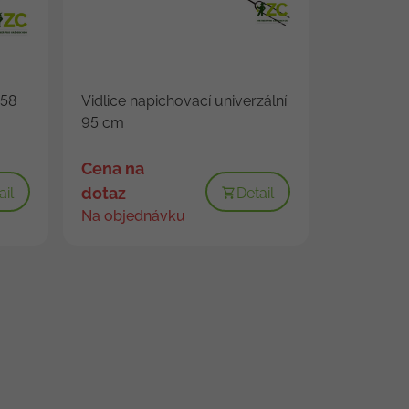
 58
Vidlice napichovací univerzální
95 cm
Cena na
dotaz
ail
Detail
Na objednávku