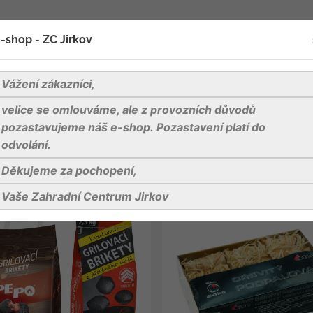
oží
Blog
Kontakty
-shop - ZC Jirkov
Vážení zákazníci,
ly
velice se omlouváme, ale z provozních důvodů
pozastavujeme náš e-shop. Pozastavení platí do
odvolání.
it dle
Děkujeme za pochopení,
Vaše Zahradní Centrum Jirkov