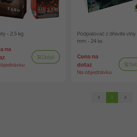
ety - 2,5 kg
Podpalovač z dřevité vlny
mm - 24 ks
a na
Cena na
az
Detail
dotaz
Det
objednávku
Na objednávku
1