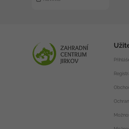
Užit
Přihláš
Regist
Obchod
Ochran
Možnos
Možnos