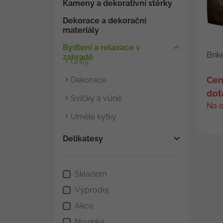
Kameny a dekorativní stěrky
Dekorace a dekorační
materiály
Bydlení a relaxace v
Brik
zahradě
Grilly
Cen
Dekorace
dot
Svíčky a vůně
Na 
Umělé kytky
Delikatesy
Skladem
Výprodej
Akce
Novinka