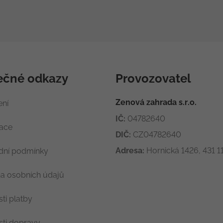
ečné odkazy
Provozovatel
Zenová zahrada s.r.o.
ení
IČ:
04782640
race
DIČ:
CZ04782640
Adresa:
Hornická 1426, 431 11
ní podmínky
a osobních údajů
ti platby
ti dopravy