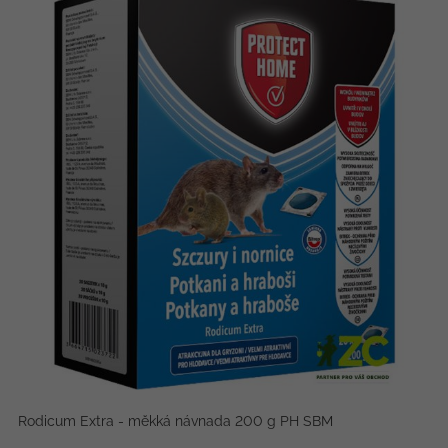
Rodicum Extra - měkká návnada 200 g PH SBM