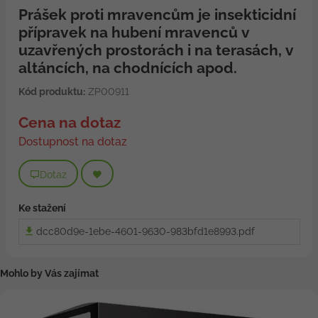
Prášek proti mravencům je insekticidní
přípravek na hubení mravenců v
uzavřených prostorách i na terasách, v
altáncích, na chodnících apod.
Kód produktu:
ZP00911
Cena na dotaz
Dostupnost na dotaz
Dotaz
Ke stažení
dcc80d9e-1ebe-4601-9630-983bfd1e8993.pdf
Mohlo by Vás zajímat