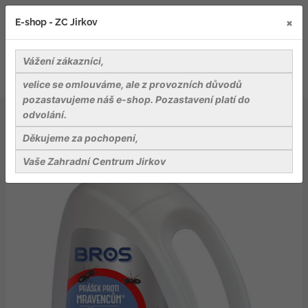
×
E-shop - ZC Jirkov
Vážení zákazníci,
velice se omlouváme, ale z provozních důvodů
pozastavujeme náš e-shop. Pozastavení platí do
odvolání.
Záhradnické potřeby
Ostatní
Bros - prášek proti mravencům 1 kg
Děkujeme za pochopení,
Vaše Zahradní Centrum Jirkov