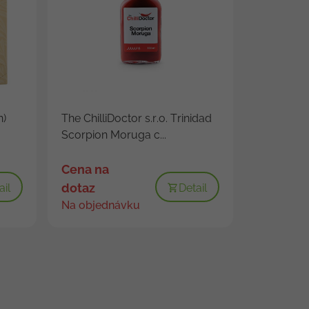
n)
The ChilliDoctor s.r.o. Trinidad
Scorpion Moruga c...
Cena na
dotaz
ail
Detail
Na objednávku