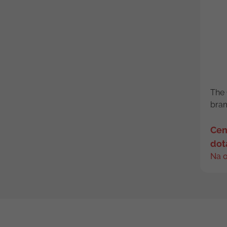
The 
bram
Cen
dot
Na 