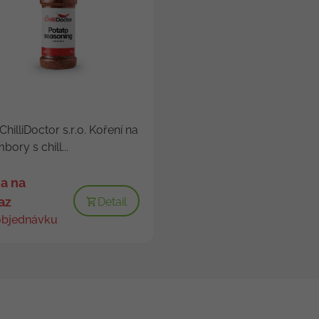
ChilliDoctor s.r.o. Koření na
bory s chill...
a na
az
Detail
objednávku