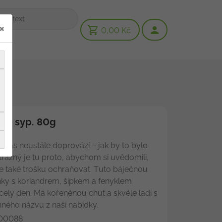
×
0,00 Kč
bio syp. 80g
ý nás neustále doprovází – jak by to bylo
trážný je tu proto, abychom si uvědomili,
 také trošku ochraňovat. Tuto báječnou
y s koriandrem, šípkem a fenyklem
celý den. Má kořeněnou chuť a skvěle ladí s
ého názvu z naší nabídky.
00088