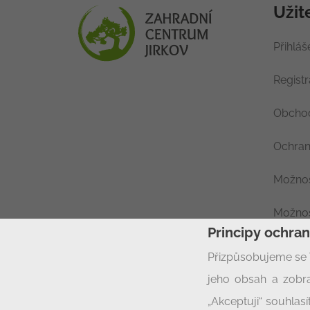
Užit
Přihláš
Regist
Obchod
Ochran
Možnos
Možnos
Principy ochra
Nastav
Přizpůsobujeme se 
jeho obsah a zobra
„Akceptuji“ souhla