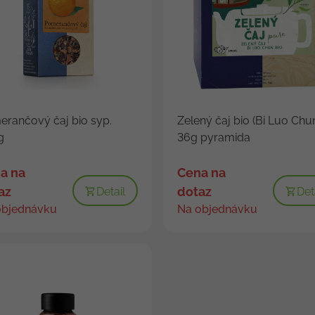
rančový čaj bio syp.
Zelený čaj bio (Bi Luo Chu
g
36g pyramida
a na
Cena na
az
dotaz
Detail
Det
objednávku
Na objednávku