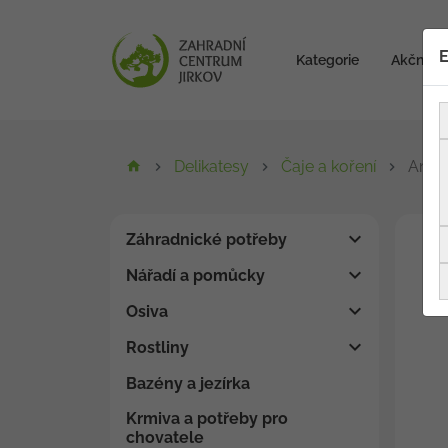
E
Kategorie
Akční zb
Delikatesy
Čaje a koření
Anděl
Záhradnické potřeby
Nářadí a pomůcky
Osiva
Rostliny
Bazény a jezírka
Krmiva a potřeby pro
chovatele