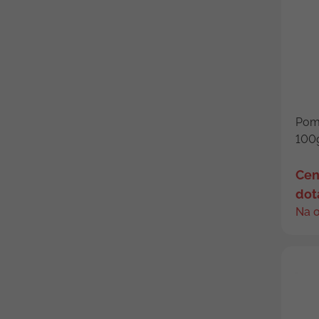
Pome
100
Cen
dot
Na 