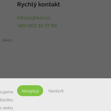
Rychlý kontakt
info@zcjirkov.cz
+420 602 33 77 00
 Jirkov
Akceptuji
Nastavit
izujeme
lačítko
na webu