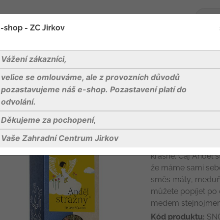
-shop - ZC Jirkov
oží
Blog
Kontakty
Vážení zákazníci,
velice se omlouváme, ale z provozních důvodů
 strážný bio syp. 80g
pozastavujeme náš e-shop. Pozastavení platí do
odvolání.
Děkujeme za pochopení,
Anděl strážný 
Vaše Zahradní Centrum Jirkov
Anděl strážný, kter
krásné. Čaj Anděl s
že máme sami sebe
směs máty, meduňk
můžete popíjet po 
medem stejnojmenn
Kód produktu:
SN