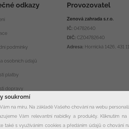
ečné odkazy
Provozovatel
Zenová zahrada s.r.o.
ení
IČ:
04782640
race
DIČ:
CZ04782640
Adresa:
Hornická 1426, 431 11
ní podmínky
a osobních údajů
ti platby
ti dopravy
ny soukromí
ení soukromí
Vám na míru. Na základě Vašeho chování na webu personal
zujeme Vám relevantní nabídky a produkty. Kliknutím na t
síte také s využíváním cookies a předáním údajů o chování 