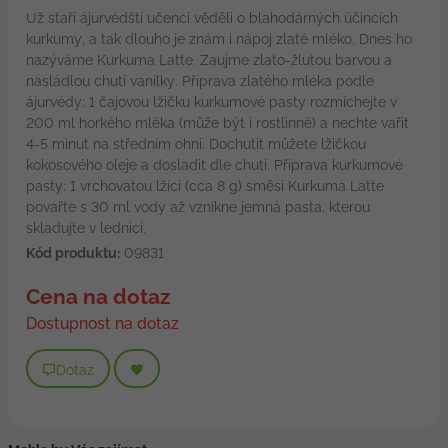
Už staří ájurvédští učenci věděli o blahodárných účincích
kurkumy, a tak dlouho je znám i nápoj zlaté mléko. Dnes ho
nazýváme Kurkuma Latte. Zaujme zlato-žlutou barvou a
nasládlou chutí vanilky. Příprava zlatého mléka podle
ájurvédy: 1 čajovou lžičku kurkumové pasty rozmíchejte v
200 ml horkého mléka (může být i rostlinné) a nechte vařit
4-5 minut na středním ohni. Dochutit můžete lžičkou
kokosového oleje a dosladit dle chuti. Příprava kurkumové
pasty: 1 vrchovatou lžíci (cca 8 g) směsi Kurkuma Latte
povařte s 30 ml vody až vznikne jemná pasta, kterou
skladujte v lednici.
Kód produktu:
09831
Cena na dotaz
Dostupnost na dotaz
Dotaz