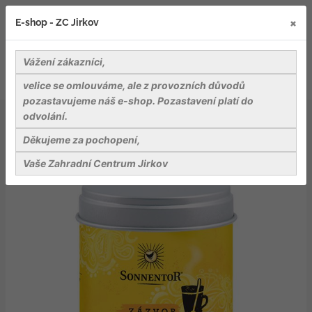
×
E-shop - ZC Jirkov
Vážení zákazníci,
velice se omlouváme, ale z provozních důvodů
pozastavujeme náš e-shop. Pozastavení platí do
odvolání.
Delikatesy
Čaje a koření
Kurkuma Latte - zázvor bio 60g dóza
Děkujeme za pochopení,
Vaše Zahradní Centrum Jirkov