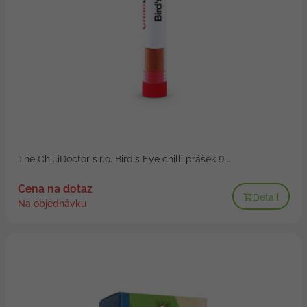
The ChilliDoctor s.r.o. Bird´s Eye chilli prášek 9...
Cena na dotaz
Detail
Na objednávku