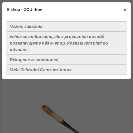
×
E-shop - ZC Jirkov
Vážení zákazníci,
velice se omlouváme, ale z provozních důvodů
pozastavujeme náš e-shop. Pozastavení platí do
odvolání.
Nářadí a pomůcky
Rýče, vidle, motyčky a přísl.
Eko kultivátor 3 zuby
Děkujeme za pochopení,
Vaše Zahradní Centrum Jirkov