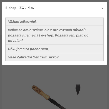
×
E-shop - ZC Jirkov
Vážení zákazníci,
velice se omlouváme, ale z provozních důvodů
pozastavujeme náš e-shop. Pozastavení platí do
odvolání.
Nářadí a pomůcky
Rýče, vidle, motyčky a přísl.
Eko čistič dlažby
Děkujeme za pochopení,
Vaše Zahradní Centrum Jirkov