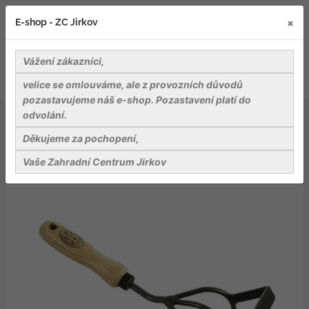
×
E-shop - ZC Jirkov
Vážení zákazníci,
velice se omlouváme, ale z provozních důvodů
pozastavujeme náš e-shop. Pozastavení platí do
odvolání.
Nářadí a pomůcky
Rýče, vidle, motyčky a přísl.
Kultivátor Combi, násada 140mm
Děkujeme za pochopení,
Vaše Zahradní Centrum Jirkov