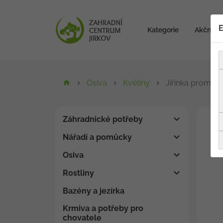
E
Kategorie
Akční zb
Osiva
Květiny
Jiřinka proměnl
Záhradnické potřeby
Nářadí a pomůcky
Osiva
Rostliny
Bazény a jezírka
Krmiva a potřeby pro
chovatele