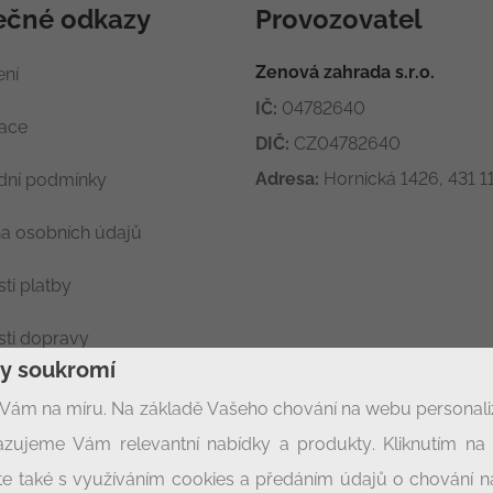
ečné odkazy
Provozovatel
Zenová zahrada s.r.o.
ení
IČ:
04782640
race
DIČ:
CZ04782640
Adresa:
Hornická 1426, 431 11
ní podmínky
a osobních údajů
ti platby
ti dopravy
ny soukromí
ení soukromí
Vám na míru. Na základě Vašeho chování na webu personal
zujeme Vám relevantní nabídky a produkty. Kliknutím na t
síte také s využíváním cookies a předáním údajů o chování 