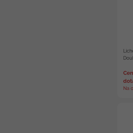
Lich
Doub
Cen
dot
Na 