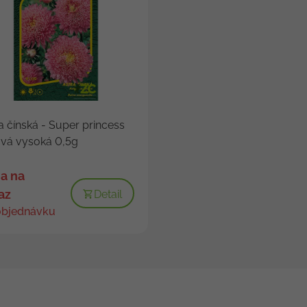
a čínská - Super princess
vá vysoká 0,5g
a na
az
Detail
objednávku