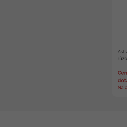
Astr
růžo
Cen
dot
Na 