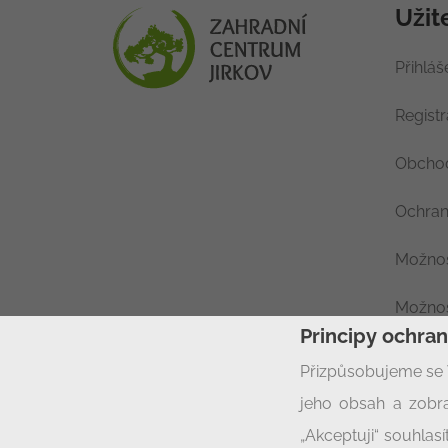
Užit
Přihláš
Regist
Obchod
Ochran
Možnos
Možnos
Principy ochra
Nastav
Přizpůsobujeme se 
jeho obsah a zobra
„Akceptuji“ souhla