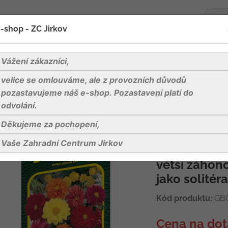
-shop - ZC Jirkov
oží
Blog
Kontakty
Vážení zákazníci,
velice se omlouváme, ale z provozních důvodů
ivá - Kompakt nízká směs 1g
pozastavujeme náš e-shop. Pozastavení platí do
odvolání.
Děkujeme za pochopení,
Jiřinka proměn
Vaše Zahradní Centrum Jirkov
Keřovitě ros
větší záhono
jako solitér
Kód produktu:
GB
Cena na dot