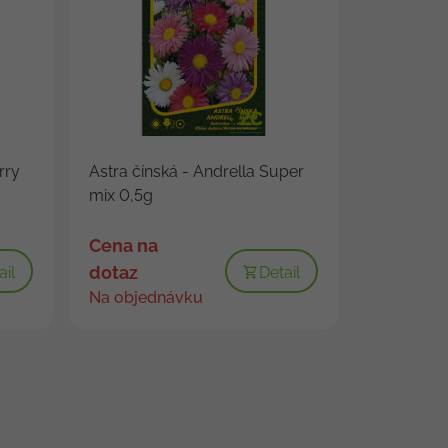
rry
Astra čínská - Andrella Super
mix 0,5g
Cena na
dotaz
ail
Detail
Na objednávku