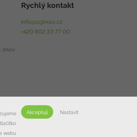
Rychlý kontakt
info@zcjirkov.cz
+420 602 33 77 00
 Jirkov
Akceptuji
Nastavit
izujeme
lačítko
na webu