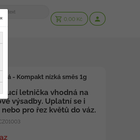
×
0,00 Kč
livá - Kompakt nízká směs 1g
toucí letnička vhodná na
vé výsadby. Uplatní se i
a nebo pro řez květů do váz.
CZ01003
az