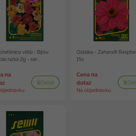
ořeřišnice větší - Bijou
Ostálka - Zahara® Raspbe
le nízká 2g - sér...
15s
a na
Cena na
az
dotaz
Detail
Det
objednávku
Na objednávku