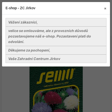
×
E-shop - ZC Jirkov
Vážení zákazníci,
velice se omlouváme, ale z provozních důvodů
pozastavujeme náš e-shop. Pozastavení platí do
odvolání.
Osiva
Květiny
Astra čínská - American beauty směs 0,5g
Děkujeme za pochopení,
Vaše Zahradní Centrum Jirkov