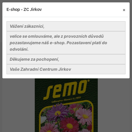
×
E-shop - ZC Jirkov
Vážení zákazníci,
velice se omlouváme, ale z provozních důvodů
pozastavujeme náš e-shop. Pozastavení platí do
odvolání.
Osiva
Květiny
Astra čínská - Andrella Super mix 0,5g
Děkujeme za pochopení,
Vaše Zahradní Centrum Jirkov