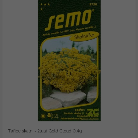
Tařice skalní - žlutá Gold Cloud 0,4g