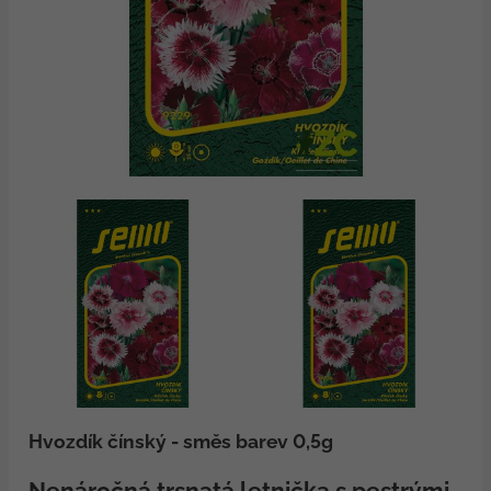
Hvozdík čínský - směs barev 0,5g
Nenáročná trsnatá letnička s pestrými