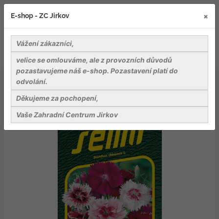
×
E-shop - ZC Jirkov
Vážení zákazníci,
velice se omlouváme, ale z provozních důvodů
pozastavujeme náš e-shop. Pozastavení platí do
odvolání.
Osiva
Květiny
Hvozdík čínský - směs barev 0,5g
Děkujeme za pochopení,
Vaše Zahradní Centrum Jirkov