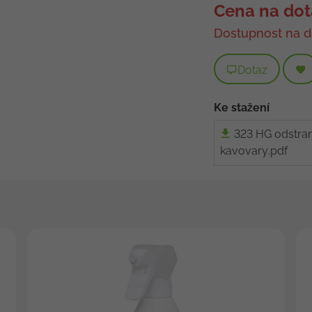
Cena na dot
Dostupnost na d
Dotaz
Ke stažení
323 HG odstra
kavovary.pdf