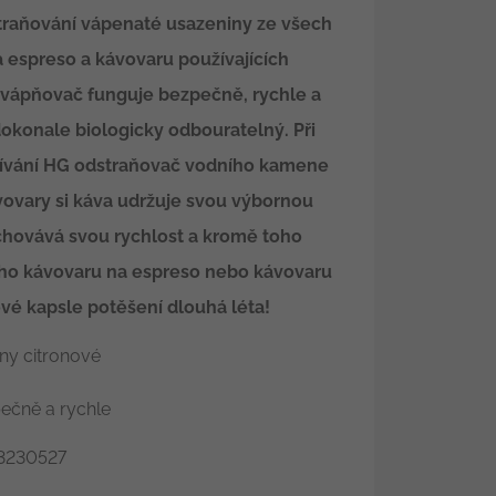
traňování vápenaté usazeniny ze všech
 espreso a kávovaru používajících
vápňovač funguje bezpečně, rychle a
dokonale biologicky odbouratelný. Při
ívání HG odstraňovač vodního kamene
vovary si káva udržuje svou výbornou
zachovává svou rychlost a kromě toho
ého kávovaru na espreso nebo kávovaru
ové kapsle potěšení dlouhá léta!
iny citronové
ečně a rychle
230527