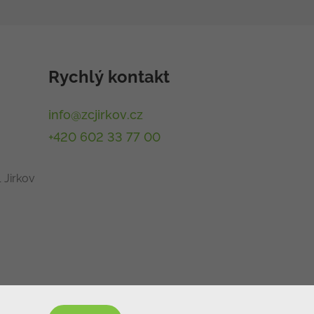
Rychlý kontakt
info@zcjirkov.cz
+420 602 33 77 00
 Jirkov