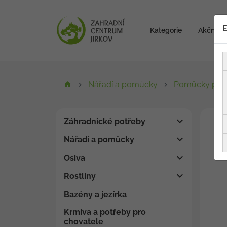
E
Kategorie
Akční zb
Nářadí a pomůcky
Pomůcky pro 
Záhradnické potřeby
Nářadí a pomůcky
Osiva
Rostliny
Bazény a jezírka
Krmiva a potřeby pro
chovatele