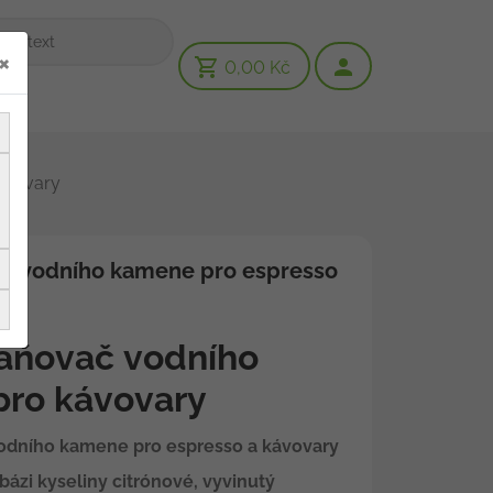
×
0,00 Kč
ávovary
č vodního kamene pro espresso
aňovač vodního
ro kávovary
odního kamene pro espresso a kávovary
ázi kyseliny citrónové, vyvinutý