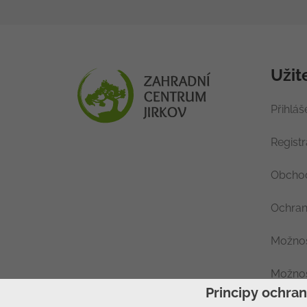
Užit
Přihláš
Regist
Obchod
Ochran
Možnos
Možnos
Principy ochra
Nastav