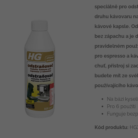
speciálně pro ods
druhu kávovaru na
kávové kapsle. Od
bez zápachu a je 
pravidelném použ
pro espresso a ká
chuť, přístroj si 
budete mít ze sv
používajícího káv
Na bázi kysel
Pro 6 použití
Funguje bezp
Kód produktu:
HG3