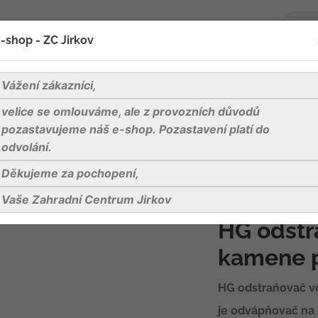
-shop - ZC Jirkov
oží
Blog
Kontakty
Vážení zákazníci,
velice se omlouváme, ale z provozních důvodů
úklid
HG odstraňovač vodního kamene pro espresso a k
pozastavujeme náš e-shop. Pozastavení platí do
odvolání.
Děkujeme za pochopení,
HG odstraňova
a kávovary
Vaše Zahradní Centrum Jirkov
HG odstr
kamene p
HG odstraňovač v
je odvápňovač na b