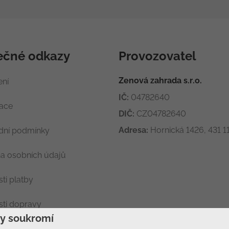
ečné odkazy
Provozovatel
Zenová zahrada s.r.o.
ení
IČ:
04782640
race
DIČ:
CZ04782640
Adresa:
Hornická 1426, 431 11
ní podmínky
a osobních údajů
ti platby
ti dopravy
ny soukromí
ení soukromí