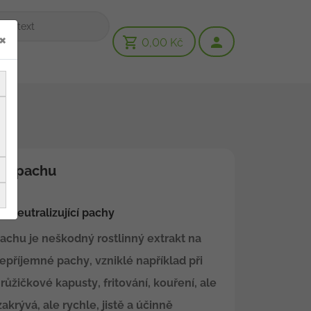
×
0,00 Kč
or pachu
 neutralizující pachy
achu je neškodný rostlinný extrakt na
nepříjemné pachy, vzniklé například při
růžičkové kapusty, fritování, kouření, ale
zakrývá, ale rychle, jistě a účinně