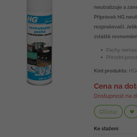
neutralizuje a zan
Přípravek HG neut
rozprašovači. Jel
zvláště rovnoměrně
Pachy nemaskuj
Přírodní proce
Kód produktu:
HG4
Cena na dot
Dostupnost na d
Dotaz
Ke stažení