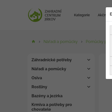
E
Kategorie
Akční zb
Nářadí a pomůcky
Pomůcky pro 
Záhradnické potřeby
Nářadí a pomůcky
Osiva
Rostliny
Bazény a jezírka
Krmiva a potřeby pro
chovatele