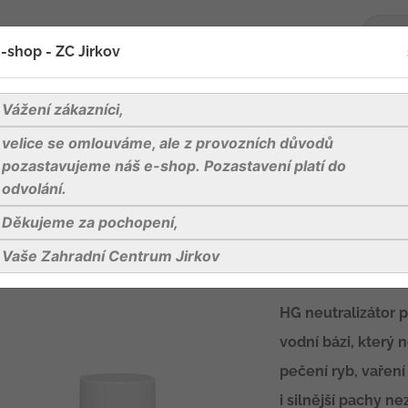
-shop - ZC Jirkov
oží
Blog
Kontakty
Vážení zákazníci,
velice se omlouváme, ale z provozních důvodů
úklid
HG neutralizátor pachu
pozastavujeme náš e-shop. Pozastavení platí do
odvolání.
Děkujeme za pochopení,
HG neutralizát
Vaše Zahradní Centrum Jirkov
osvěžovač vzduchu
HG neutralizátor p
vodní bázi, který 
pečení ryb, vaření 
i silnější pachy ne