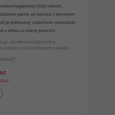
echává hygienicky čistý vzduch.
ralizátor pachu se nachází v šikovném
ikož je poháněný vzduchem, rozprašuje
 a stříká ve všech pozicích.
e, ale eliminuje jejich zdroj.
s čištění na bázi rostlinných extraktů.
460427
az
otaz