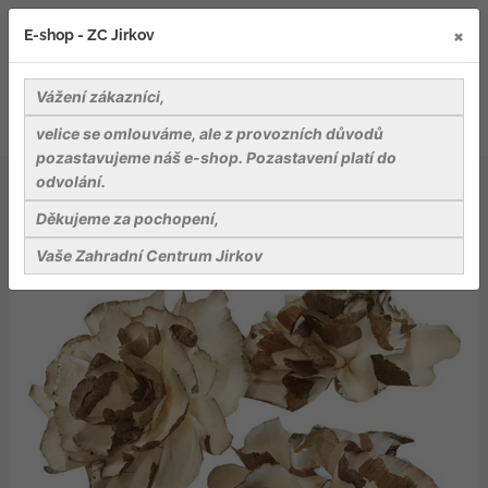
×
E-shop - ZC Jirkov
Vážení zákazníci,
velice se omlouváme, ale z provozních důvodů
pozastavujeme náš e-shop. Pozastavení platí do
odvolání.
Dekorace a dekorační materiály
Dekorace - Sola Sushanta Cosmos 6 cm With Skin - 3 ks
Děkujeme za pochopení,
Vaše Zahradní Centrum Jirkov