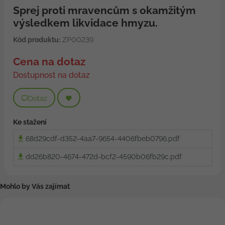
Sprej proti mravencům s okamžitým
výsledkem likvidace hmyzu.
Kód produktu:
ZP00239
Cena na dotaz
Dostupnost na dotaz
Dotaz
Ke stažení
68d29cdf-d352-4aa7-9654-4406fbeb0796.pdf
dd26b820-4674-472d-bcf2-4590b06fb29c.pdf
Mohlo by Vás zajímat