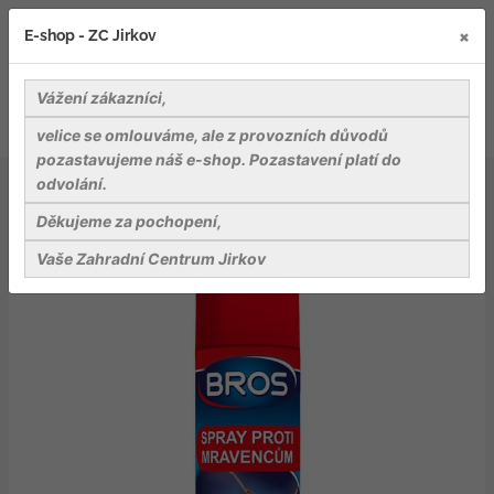
×
E-shop - ZC Jirkov
Vážení zákazníci,
velice se omlouváme, ale z provozních důvodů
pozastavujeme náš e-shop. Pozastavení platí do
odvolání.
Záhradnické potřeby
Ostatní
Bros - sprej proti mravencům 150 ml
Děkujeme za pochopení,
Vaše Zahradní Centrum Jirkov