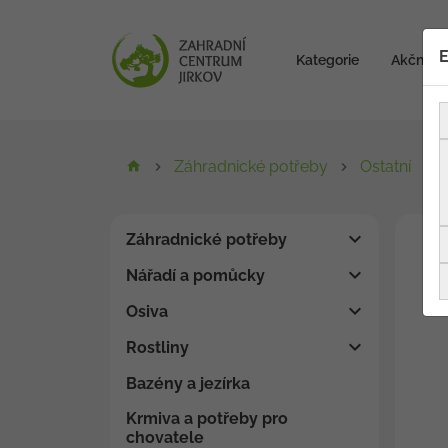
E
Kategorie
Akční zb
Záhradnické potřeby
Ostatní
Záhradnické potřeby
Nářadí a pomůcky
Osiva
Rostliny
Bazény a jezírka
Krmiva a potřeby pro
chovatele