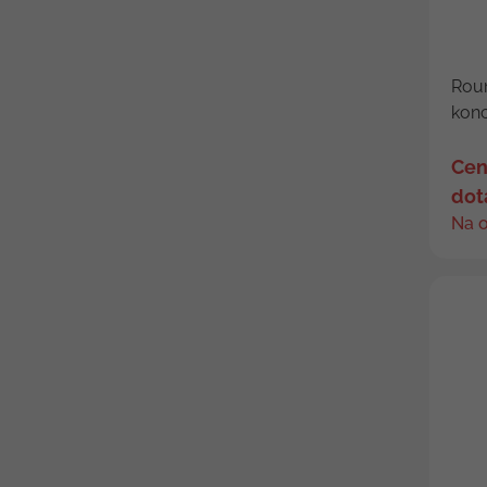
Roun
konc
Cen
dot
Na 