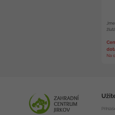
Jmen
žlut
Cen
dot
Na 
Užit
Přihláš