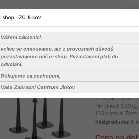
-shop - ZC Jirkov
oží
Blog
Kontakty
Vážení zákazníci,
velice se omlouváme, ale z provozních důvodů
Kolíky upevňovací HARPOON PEG 120 černé (bal. 50 ks)
pozastavujeme náš e-shop. Pozastavení platí do
odvolání.
Děkujeme za pochopení,
Kolíky upevňo
(bal. 50 ks)
Vaše Zahradní Centrum Jirkov
Kolíky upevňovací
Hmotnost: 0.30 kg B
12.5 Materiál: Plast
Kód produktu:
IHR
Cena na dot