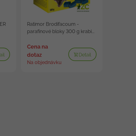
DER
Ratimor Brodifacoum -
parafínové bloky 300 g krabi...
Cena na
dotaz
ail
Detail
Na objednávku