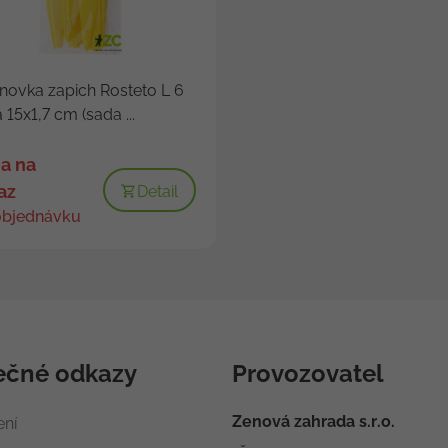
ovka zapich Rosteto L 6
á 15x1,7 cm (sada ...
a na
az
Detail
objednávku
ečné odkazy
Provozovatel
Zenová zahrada s.r.o.
ení