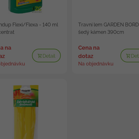
dup Flexi/Flexa - 140 ml
Travní lem GARDEN BOR
entrat
šedý kámen 390cm
a na
Cena na
az
dotaz
Detail
Det
objednávku
Na objednávku