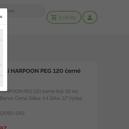
×
0,00 Kč
vací HARPOON PEG 120 černé
 HARPOON PEG 120 černé (bal. 50 ks)
arva: Černá Délka: 4.4 Šířka: 3.7 Výška:
12050-S411
az