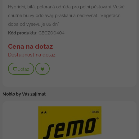
Hybridní, bílá, poloraná odrůda pro polní pěstování. Velké
chutné bulvy odolávají praskání a nedřevnatí. Vegetační
doba od výsevu je 85 dní.
Kód produktu:
GBCZ00404
Cena na dotaz
Dostupnost na dotaz
Dotaz
Mohlo by Vás zajímat