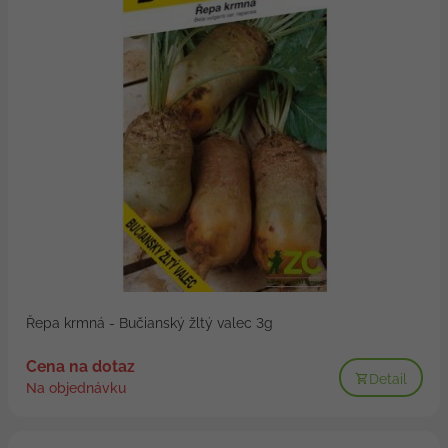
Řepa krmná - Bučianský žltý valec 3g
Cena na dotaz
Detail
Na objednávku