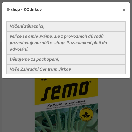
×
E-shop - ZC Jirkov
Vážení zákazníci,
velice se omlouváme, ale z provozních důvodů
pozastavujeme náš e-shop. Pozastavení platí do
odvolání.
Osiva
Zelenina
Kedluben bílý - Kossak F1 pozdní, pro pole 25s
Děkujeme za pochopení,
Vaše Zahradní Centrum Jirkov