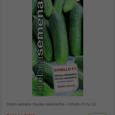
Dobrá semena Okurka nakládačka - Othello F1 hu 1,5...