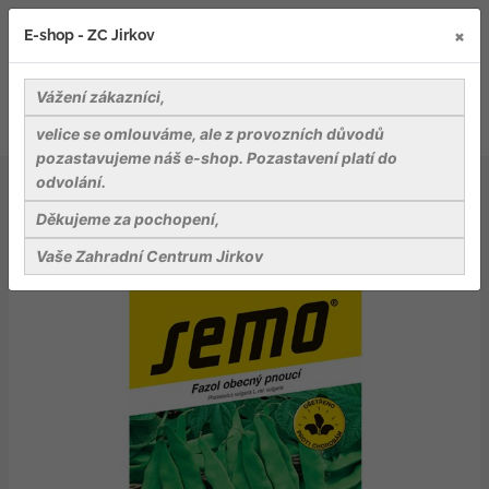
×
E-shop - ZC Jirkov
Vážení zákazníci,
velice se omlouváme, ale z provozních důvodů
pozastavujeme náš e-shop. Pozastavení platí do
odvolání.
Osiva
Zelenina
Fazol tyč. zelený - Supermarconi "Limca" 7g
Děkujeme za pochopení,
Vaše Zahradní Centrum Jirkov