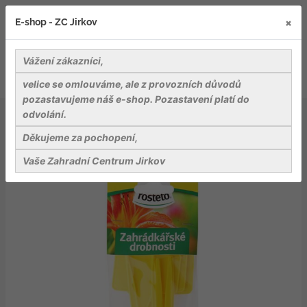
×
E-shop - ZC Jirkov
Vážení zákazníci,
velice se omlouváme, ale z provozních důvodů
pozastavujeme náš e-shop. Pozastavení platí do
odvolání.
Záhradnické potřeby
Ostatní
Jmenovka zapich Rosteto SL 135 žlutá 15x5,5x3,5 cm
Děkujeme za pochopení,
(sada 10ks) rovná
Vaše Zahradní Centrum Jirkov