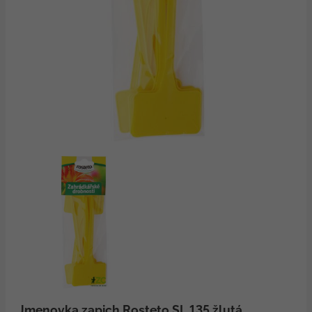
Jmenovka zapich Rosteto SL 135 žlutá