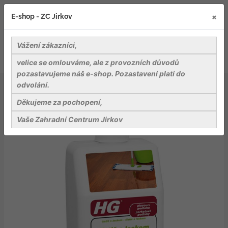
×
E-shop - ZC Jirkov
Vážení zákazníci,
velice se omlouváme, ale z provozních důvodů
pozastavujeme náš e-shop. Pozastavení platí do
odvolání.
Nářadí a pomůcky
Pomůcky pro úklid
HG čistič s leskem pro parketové podlahy
Děkujeme za pochopení,
Vaše Zahradní Centrum Jirkov