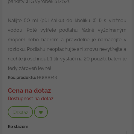
parkety (HG výrobek 51/52).
Nalijte 50 ml (půl šálku) do kbelíku (5 l) s vlažnou
vodou. Poté vytřete podlahu řádně vyždímaným
mopem nebo hadrem a pravidelně je namáčejte v
roztoku. Podlahu neoplachujte ani znovu nevytírejte a
nechte ji oschnout. 1 litr vystačí na 20 použití, balení je
tedy zároveň levné!
Kód produktu:
HG00043
Cena na dotaz
Dostupnost na dotaz
Dotaz
Ke stažení