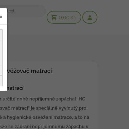
×
0,00 Kč
 osvěžovač matrací
č matrací
 určité době nepříjemně zapáchat. HG
ovač matrací" je speciálně vyvinutý pro
é a hygienické osvežení matrace, a to na
takže se zabrání nepříjemnému zápachu v