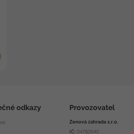
ečné odkazy
Provozovatel
Zenová zahrada s.r.o.
ení
IČ:
04782640