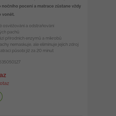
 nočního pocení a matrace zůstane vždy
e vonět.
é osvěžování a odstraňování
ých pachů
ázi přírodních enzymů a mikrobů
chy nemaskuje, ale eliminuje jejich zdroj
rací působí již za 20 minut
35050127
az
otaz