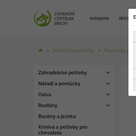
E
Kategorie
Akční zb
Nářadí a pomůcky
Pomůcky pro 
Záhradnické potřeby
Nářadí a pomůcky
Osiva
Rostliny
Bazény a jezírka
Krmiva a potřeby pro
chovatele