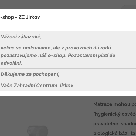
-shop - ZC Jirkov
oží
Blog
Kontakty
Vážení zákazníci,
velice se omlouváme, ale z provozních důvodů
úklid
HG hygienický osvěžovač matrací
pozastavujeme náš e-shop. Pozastavení platí do
odvolání.
Děkujeme za pochopení,
HG hygienický
Vaše Zahradní Centrum Jirkov
účinný osvěžova
Matrace mohou po
"hygienický osvěž
pravidelné, snadn
biologické bázi, 