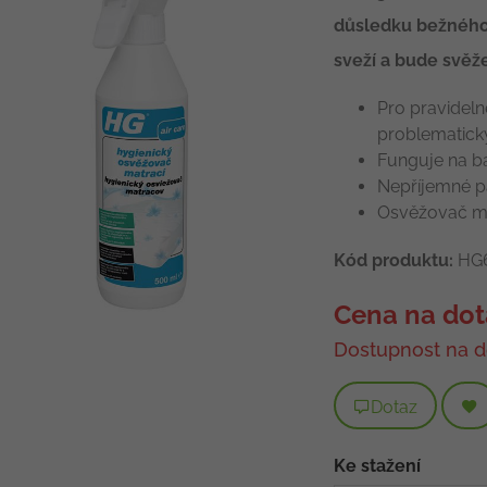
důsledku bežného
sveží a bude svěž
Pro pravideln
problematick
Funguje na b
Nepříjemné pa
Osvěžovač mat
Kód produktu:
HG6
Cena na dot
Dostupnost na d
Dotaz
Ke stažení