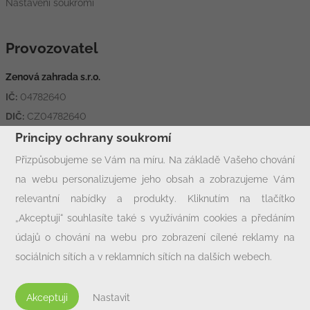
Nastavení soukromí
Provozovatel
Zenová zahrada s.r.o.
IČ:
04782640
DIČ:
CZ04782640
Adresa:
Hornická 1426, 431 11 Jirkov
Principy ochrany soukromí
Přizpůsobujeme se Vám na míru. Na základě Vašeho chování
na webu personalizujeme jeho obsah a zobrazujeme Vám
Rychlý kontakt
relevantní nabídky a produkty. Kliknutím na tlačítko
info@zcjirkov.cz
„Akceptuji“ souhlasíte také s využíváním cookies a předáním
+420 602 33 77 00
údajů o chování na webu pro zobrazení cílené reklamy na
sociálních sítích a v reklamních sítích na dalších webech.
Personalizaci a cílenou reklamu si můžete podrobněji nastavit
nebo kdykoli vypnout po kliknutí na tlačítko „Nastavit“.
Akceptuji
Nastavit