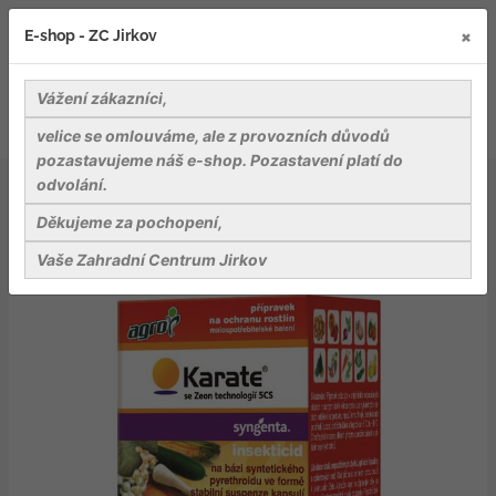
×
E-shop - ZC Jirkov
Vážení zákazníci,
velice se omlouváme, ale z provozních důvodů
pozastavujeme náš e-shop. Pozastavení platí do
odvolání.
Záhradnické potřeby
Přípravky na ochranu rostlin
AGRO Karate Zeon technologií 5 CS 5 ml
Děkujeme za pochopení,
Vaše Zahradní Centrum Jirkov