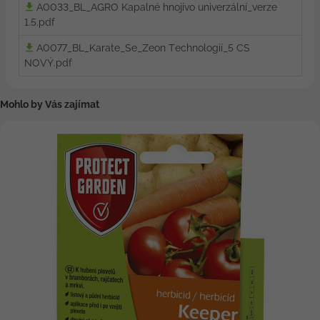
A0033_BL_AGRO Kapalné hnojivo univerzální_verze
1.5.pdf
A0077_BL_Karate_Se_Zeon Technologií_5 CS
NOVÝ.pdf
Mohlo by Vás zajímat