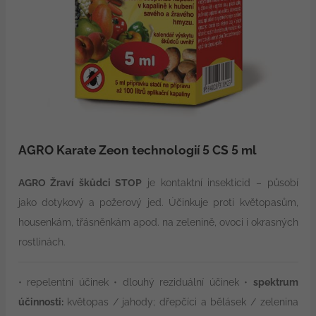
AGRO Karate Zeon technologií 5 CS 5 ml
AGRO Žraví škůdci STOP
je kontaktní insekticid – působí
jako dotykový a požerový jed. Účinkuje proti květopasům,
housenkám, třásněnkám apod. na zelenině, ovoci i okrasných
rostlinách.
• repelentní účinek • dlouhý reziduální účinek •
spektrum
účinnosti:
květopas / jahody; dřepčíci a bělásek / zelenina