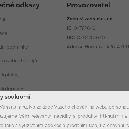
ečné odkazy
Provozovatel
Zenová zahrada s.r.o.
ení
IČ:
04782640
race
DIČ:
CZ04782640
Adresa:
Hornická 1426, 431 11
ní podmínky
a osobních údajů
ti platby
ti dopravy
ny soukromí
ení soukromí
Vám na míru. Na základě Vašeho chování na webu personal
zujeme Vám relevantní nabídky a produkty. Kliknutím na t
síte také s využíváním cookies a předáním údajů o chování 