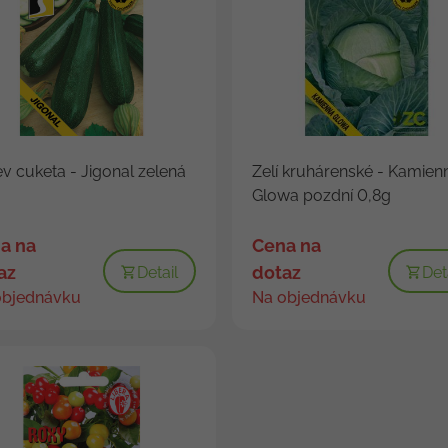
v cuketa - Jigonal zelená
Zelí kruhárenské - Kamien
Glowa pozdní 0,8g
a na
Cena na
az
dotaz
Detail
Det
objednávku
Na objednávku