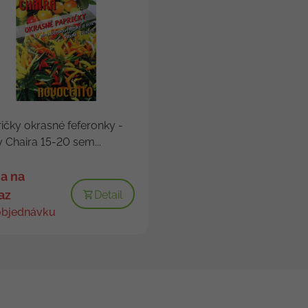
ičky okrasné feferonky -
 Chaira 15-20 sem...
a na
az
Detail
objednávku