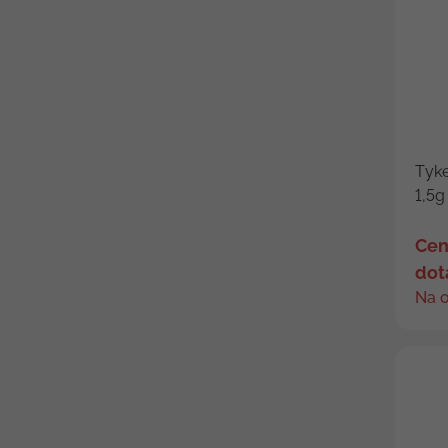
Tyke
1,5g
Cen
dot
Na 