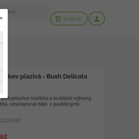
×
0,00 Kč
ykev plazivá - Bush Delicata
oloplazivá rostlina s kratšími výhony.
hlé, smetanově bílé, s podélnými
CZ00092
az