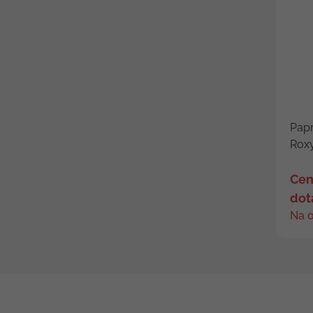
Papr
Roxy
Cen
dot
Na 