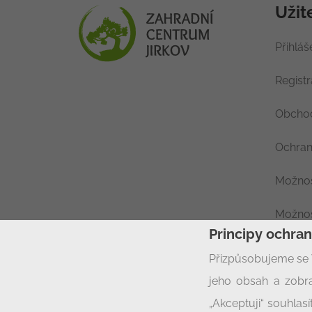
Užit
Přihláš
Regist
Obchod
Ochran
Možnos
Možnos
Principy ochra
Nastav
Přizpůsobujeme se 
jeho obsah a zobra
„Akceptuji“ souhla