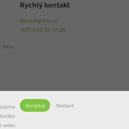
Rychlý kontakt
info@zcjirkov.cz
+420 602 33 77 00
 Jirkov
Akceptuji
Nastavit
izujeme
lačítko
na webu