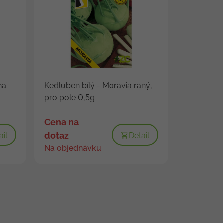
na
Kedluben bílý - Moravia raný,
pro pole 0,5g
Cena na
dotaz
ail
Detail
Na objednávku