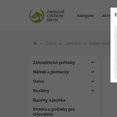
E
Kategorie
Akční zb
Osiva
Zelenina
Dobrá semena 
Záhradnické potřeby
Nářadí a pomůcky
Osiva
Rostliny
Bazény a jezírka
Krmiva a potřeby pro
chovatele