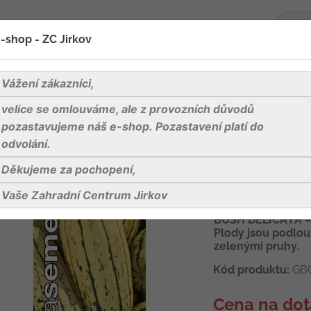
-shop - ZC Jirkov
oží
Blog
Kontakty
Vážení zákazníci,
velice se omlouváme, ale z provozních důvodů
Tykev plazivá - Bush Delicata pruhovaná 10s
pozastavujeme náš e-shop. Pozastavení platí do
odvolání.
Děkujeme za pochopení,
Dobrá semena T
pruhovaná 10s
Vaše Zahradní Centrum Jirkov
BUSH DELICATA – p
Plody jsou podlou
zelenými pruhy.
Kód produktu:
GB
Cena na dot