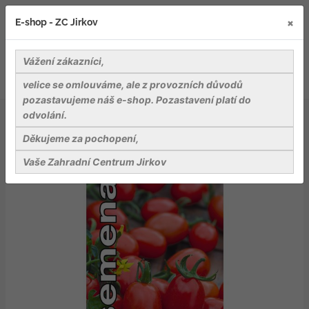
×
E-shop - ZC Jirkov
Vážení zákazníci,
velice se omlouváme, ale z provozních důvodů
pozastavujeme náš e-shop. Pozastavení platí do
odvolání.
Osiva
Zelenina
Dobrá semena Rajče tyč. datlové - Mandat F1 10s
Děkujeme za pochopení,
Vaše Zahradní Centrum Jirkov