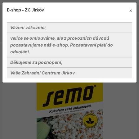
×
E-shop - ZC Jirkov
Vážení zákazníci,
velice se omlouváme, ale z provozních důvodů
pozastavujeme náš e-shop. Pozastavení platí do
odvolání.
Osiva
Zelenina
Kukuřice pukancová - Jantar F1 pozdní 6g
Děkujeme za pochopení,
Vaše Zahradní Centrum Jirkov