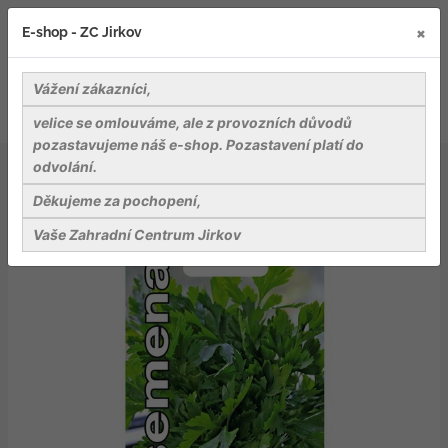
×
E-shop - ZC Jirkov
Vážení zákazníci,
velice se omlouváme, ale z provozních důvodů
pozastavujeme náš e-shop. Pozastavení platí do
odvolání.
Osiva
Bylinky a koření
Dobrá semena Petržel naťová - Gigante D´Italia hladká 4g
Děkujeme za pochopení,
Vaše Zahradní Centrum Jirkov