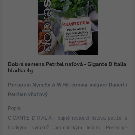
Dobrá semena Petržel naťová - Gigante D´Italia
hladká 4g
P.crispum Nym.Ex A.W.Hill convar vulgare Danert /
Petržlen vňaťový
Popis:
GIGANTE D´ITALIA -
bujně rostoucí listová petržel s
hladkým, výrazně aromatickým listem. Poskytuje