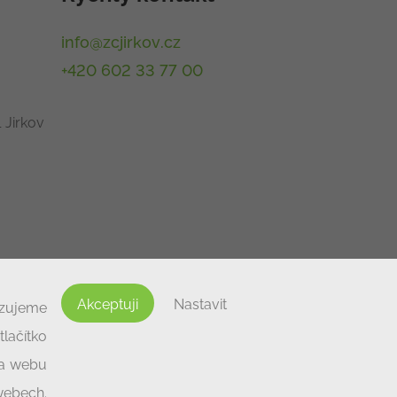
info@zcjirkov.cz
+420 602 33 77 00
 Jirkov
Akceptuji
Nastavit
izujeme
lačítko
na webu
 webech.