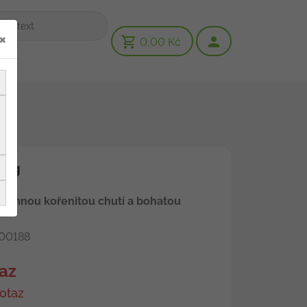
×
0,00 Kč
 4g
jemnou kořenitou chutí a bohatou
00188
az
otaz