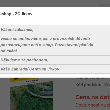
-shop - ZC Jirkov
oží
Blog
Kontakty
Vážení zákazníci,
velice se omlouváme, ale z provozních důvodů
 Hanák® 4g
pozastavujeme náš e-shop. Pozastavení platí do
odvolání.
Děkujeme za pochopení,
Kopr - Hanák®
Vaše Zahradní Centrum Jirkov
Výnosná odrůda s 
zelenou hmotou.
Kód produktu:
SM
Cena na dot
Dostupnost na d