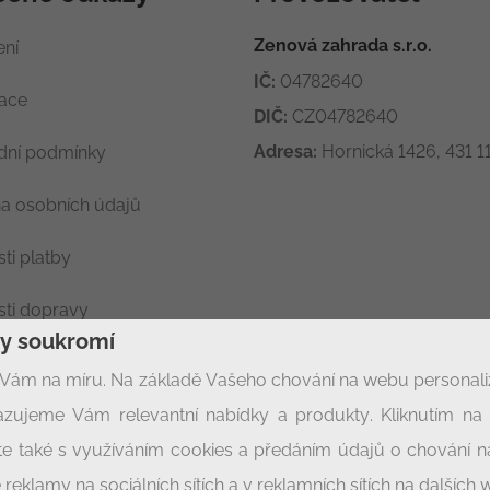
Zenová zahrada s.r.o.
ení
IČ:
04782640
race
DIČ:
CZ04782640
Adresa:
Hornická 1426, 431 11
ní podmínky
a osobních údajů
ti platby
ti dopravy
ny soukromí
ení soukromí
Vám na míru. Na základě Vašeho chování na webu personal
zujeme Vám relevantní nabídky a produkty. Kliknutím na t
síte také s využíváním cookies a předáním údajů o chování 
 reklamy na sociálních sítích a v reklamních sítích na dalších