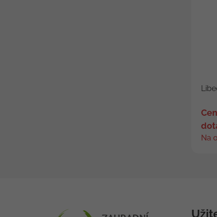
Libe
Cen
dot
Na 
Užit