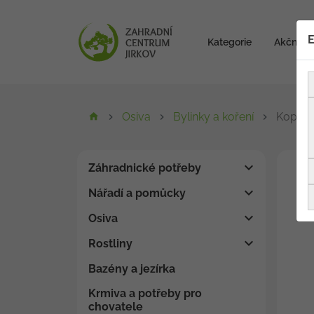
E
Kategorie
Akční zb
Osiva
Bylinky a koření
Kopr -
Záhradnické potřeby
Nářadí a pomůcky
Osiva
Rostliny
Bazény a jezírka
Krmiva a potřeby pro
chovatele