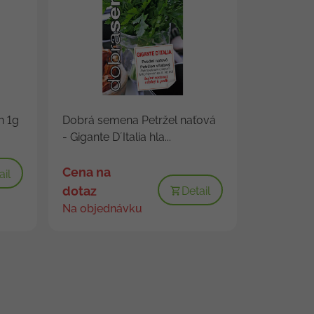
n 1g
Dobrá semena Petržel naťová
- Gigante D´Italia hla...
Cena na
ail
dotaz
Detail
Na objednávku