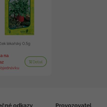
ček lékařský 0,5g
a na
az
Detail
objednávku
ečné odkazy
Provozovatel