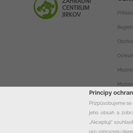
Přihláš
Regist
Obchod
Ochran
Možnos
Možnos
Principy ochra
Nastav
Přizpůsobujeme se 
jeho obsah a zobra
„Akceptuji“ souhla
pro zobrazení cílené