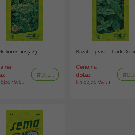
kl kořeninový 2g
Bazalka pravá - Dark Gree
a na
Cena na
az
dotaz
Detail
Det
objednávku
Na objednávku