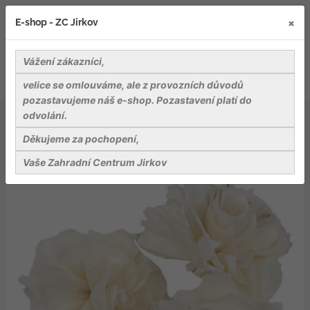
×
E-shop - ZC Jirkov
Vážení zákazníci,
velice se omlouváme, ale z provozních důvodů
pozastavujeme náš e-shop. Pozastavení platí do
odvolání.
Dekorace a dekorační materiály
Dekorace - Sola Sushanta Cosmos 6 cm - 3 ks
Děkujeme za pochopení,
Vaše Zahradní Centrum Jirkov