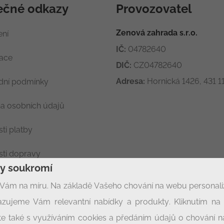
ečné odkazy
Provozovatel
Zenová zahrada s.r.o.
ení
IČ:
04782640
race
DIČ:
CZ04782640
Adresa:
Hornická 1426, 431 11
ní podmínky
a osobních údajů
ti platby
ti dopravy
ny soukromí
ení soukromí
Vám na míru. Na základě Vašeho chování na webu personal
zujeme Vám relevantní nabídky a produkty. Kliknutím na t
síte také s využíváním cookies a předáním údajů o chování 