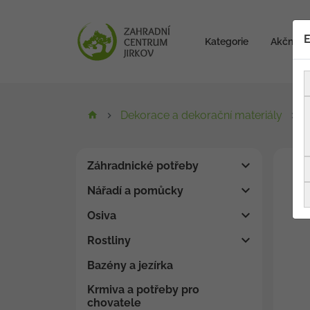
E
Kategorie
Akční zb
Dekorace a dekorační materiály
K
Záhradnické potřeby
Nářadí a pomůcky
Osiva
Rostliny
Bazény a jezírka
Krmiva a potřeby pro
chovatele