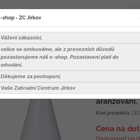
-shop - ZC Jirkov
oží
Blog
Kontakty
Vážení zákazníci,
velice se omlouváme, ale z provozních důvodů
užel polystyren - 26 cm
pozastavujeme náš e-shop. Pozastavení platí do
odvolání.
Děkujeme za pochopení,
Kužel polystyr
Vaše Zahradní Centrum Jirkov
Polystyréno
aranžování.
Kód produktu:
GB
Cena na dot
Dostupnost na d