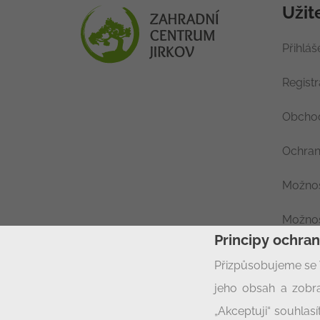
Užit
Přihláš
Regist
Obchod
Ochran
Možnos
Možnos
Principy ochra
Nastav
Přizpůsobujeme se 
jeho obsah a zobra
„Akceptuji“ souhla