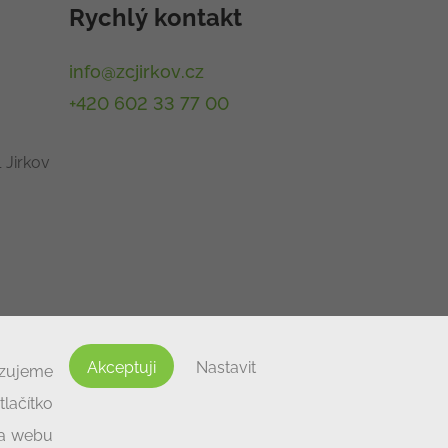
Rychlý kontakt
info@zcjirkov.cz
+420 602 33 77 00
 Jirkov
Akceptuji
Nastavit
izujeme
lačítko
na webu