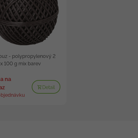
uz - polypropylenový 2
x 100 g mix barev
a na
az
Detail
objednávku