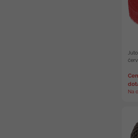
Juto
čer
Cen
dot
Na 