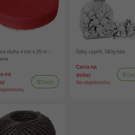
vá stuha 4 cm x 25 m -
Šišky cypřiš, 180g bílá
vená
Cena na
a na
dotaz
Det
az
Detail
Na objednávku
objednávku