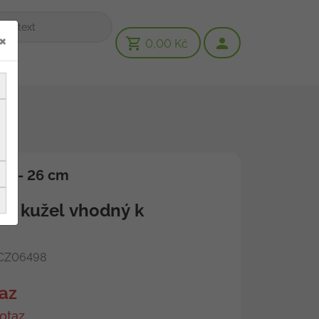
×
0,00 Kč
en - 26 cm
vý kužel vhodný k
CZ06498
az
otaz