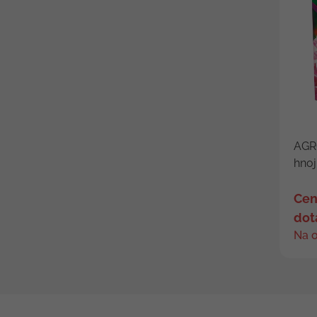
AGRO
hnoj
Cen
dot
Na 