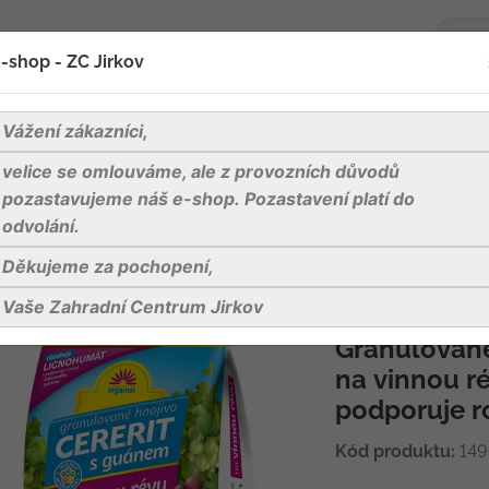
-shop - ZC Jirkov
oží
Blog
Kontakty
Vážení zákazníci,
velice se omlouváme, ale z provozních důvodů
Cererit - 2,5 kg hoštický s guánem na vinnou révu
pozastavujeme náš e-shop. Pozastavení platí do
odvolání.
Děkujeme za pochopení,
Cererit - 2,5 
révu
Vaše Zahradní Centrum Jirkov
Granulované
na vinnou r
podporuje r
Kód produktu:
149