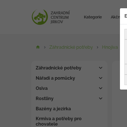
E
Kategorie
Akční zb
Záhradnické potřeby
Hnojiva
Záhradnické potřeby
Nářadí a pomůcky
Osiva
Rostliny
Bazény a jezírka
Krmiva a potřeby pro
chovatele