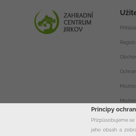
Užit
Přihláš
Regist
Obchod
Ochran
Možnos
Možnos
Principy ochra
Nastav
Přizpůsobujeme se 
jeho obsah a zobra