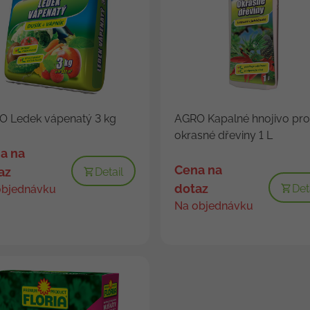
O Ledek vápenatý 3 kg
AGRO Kapalné hnojivo pro
okrasné dřeviny 1 L
a na
Cena na
az
Detail
dotaz
Det
objednávku
Na objednávku