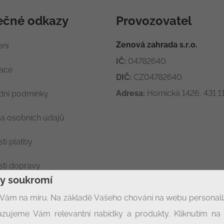
ečné odkazy
Provozovatel
Zenová zahrada s.r.o.
ení
IČ:
04782640
race
DIČ:
CZ04782640
Adresa:
Hornická 1426, 431 11
ní podmínky
a osobních údajů
ti platby
ti dopravy
ny soukromí
ení soukromí
Vám na míru. Na základě Vašeho chování na webu personal
zujeme Vám relevantní nabídky a produkty. Kliknutím na t