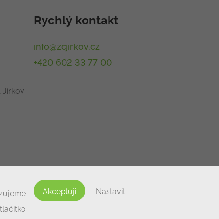
Rychlý kontakt
info@zcjirkov.cz
+420 602 33 77 00
 Jirkov
Akceptuji
Nastavit
izujeme
lačítko