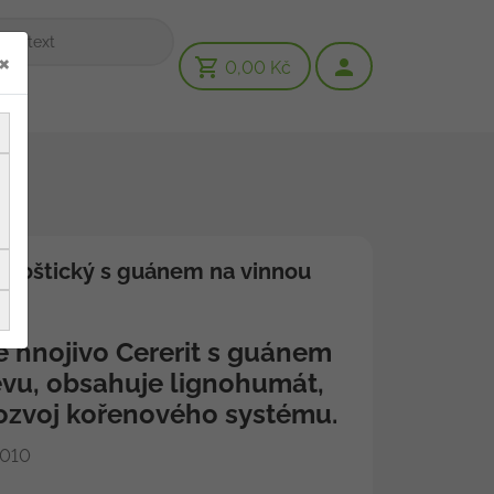
×
0,00 Kč
kg hoštický s guánem na vinnou
 hnojivo Cererit s guánem
évu, obsahuje lignohumát,
ozvoj kořenového systému.
010