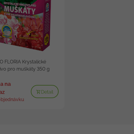
 FLORIA Krystalické
ivo pro muškáty 350 g
a na
az
Detail
objednávku