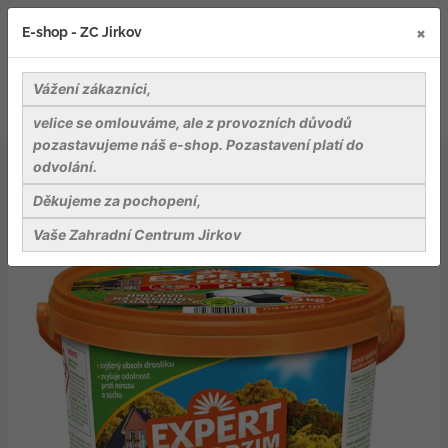
×
E-shop - ZC Jirkov
Vážení zákazníci,
velice se omlouváme, ale z provozních důvodů
pozastavujeme náš e-shop. Pozastavení platí do
odvolání.
Záhradnické potřeby
Hnojiva
Hnojivo trávníkové - Expert podzim Plus 5 kg kbelík
Děkujeme za pochopení,
Vaše Zahradní Centrum Jirkov