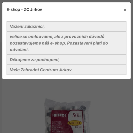
×
E-shop - ZC Jirkov
Vážení zákazníci,
velice se omlouváme, ale z provozních důvodů
pozastavujeme náš e-shop. Pozastavení platí do
odvolání.
Bydlení a relaxace v zahradě
Svíčky a vůně
Čajové svíčky ~8 hod. 50 ks v sáčku
Děkujeme za pochopení,
Vaše Zahradní Centrum Jirkov