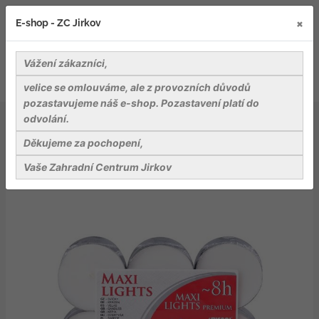
×
E-shop - ZC Jirkov
Vážení zákazníci,
velice se omlouváme, ale z provozních důvodů
pozastavujeme náš e-shop. Pozastavení platí do
odvolání.
Bydlení a relaxace v zahradě
Svíčky a vůně
Čajové Maxi 12ks (8h)
Děkujeme za pochopení,
Vaše Zahradní Centrum Jirkov