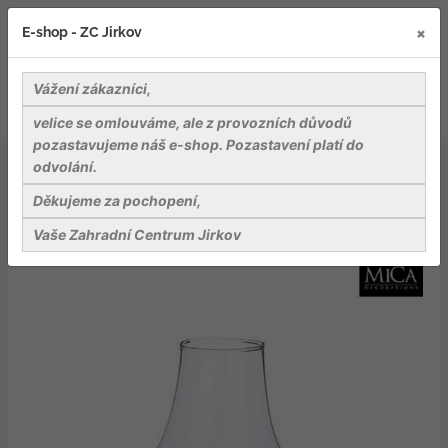
×
E-shop - ZC Jirkov
Vážení zákazníci,
velice se omlouváme, ale z provozních důvodů
pozastavujeme náš e-shop. Pozastavení platí do
odvolání.
Bydlení a relaxace v zahradě
Dekorace
Atlas terarium 32x27 cm
Děkujeme za pochopení,
Vaše Zahradní Centrum Jirkov