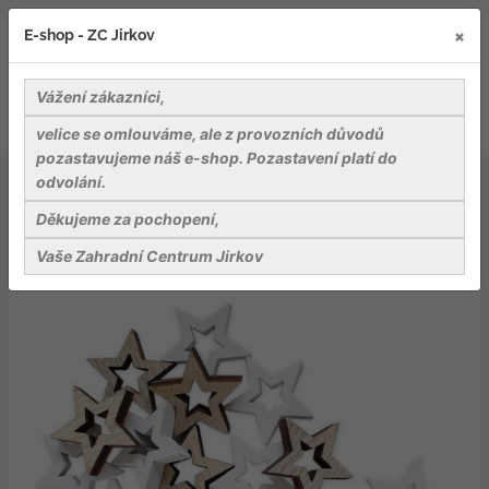
×
E-shop - ZC Jirkov
Vážení zákazníci,
velice se omlouváme, ale z provozních důvodů
pozastavujeme náš e-shop. Pozastavení platí do
odvolání.
Bydlení a relaxace v zahradě
Dekorace
Hvězda přízdoba dřevo 36ks/2 cm bílá/natur
Děkujeme za pochopení,
Vaše Zahradní Centrum Jirkov