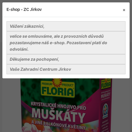
×
E-shop - ZC Jirkov
Vážení zákazníci,
velice se omlouváme, ale z provozních důvodů
pozastavujeme náš e-shop. Pozastavení platí do
odvolání.
Záhradnické potřeby
Hnojiva
AGRO FLORIA Krystalické hnojivo pro muškáty 350 g
Děkujeme za pochopení,
Vaše Zahradní Centrum Jirkov