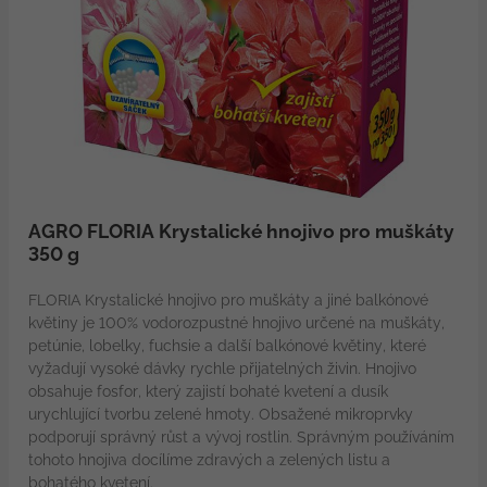
AGRO FLORIA Krystalické hnojivo pro muškáty
350 g
FLORIA Krystalické hnojivo pro muškáty a jiné balkónové
květiny je 100% vodorozpustné hnojivo určené na muškáty,
petúnie, lobelky, fuchsie a další balkónové květiny, které
vyžadují vysoké dávky rychle přijatelných živin. Hnojivo
obsahuje fosfor, který zajistí bohaté kvetení a dusík
urychlující tvorbu zelené hmoty. Obsažené mikroprvky
podporují správný růst a vývoj rostlin. Správným používáním
tohoto hnojiva docílíme zdravých a zelených listu a
bohatého kvetení.