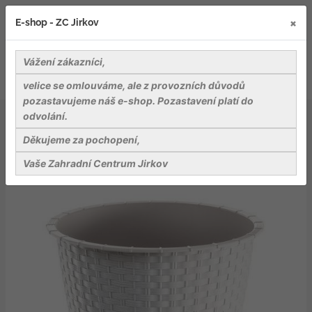
×
E-shop - ZC Jirkov
Vážení zákazníci,
velice se omlouváme, ale z provozních důvodů
pozastavujeme náš e-shop. Pozastavení platí do
odvolání.
Záhradnické potřeby
Květináče, obaly na květináče
Plastové květináče a podmisky
Děkujeme za pochopení,
Květináč kulatý bez misky RATOLLA ROUND bílý 23,5cm
Vaše Zahradní Centrum Jirkov