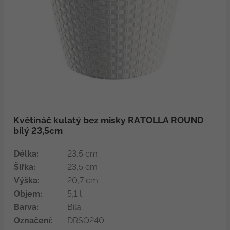
Květináč kulatý bez misky RATOLLA ROUND
bílý 23,5cm
Délka:
23,5 cm
Šířka:
23,5 cm
Výška:
20,7 cm
Objem:
5,1 l
Barva:
Bílá
Označení:
DRSO240