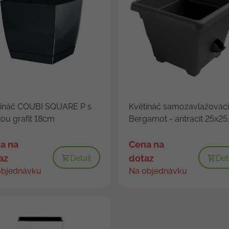
tináč COUBI SQUARE P s
Květináč samozavlažovací
ou grafit 18cm
Bergamot - antracit 25x25..
a na
Cena na
az
dotaz
Detail
Det
objednávku
Na objednávku