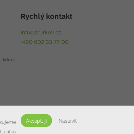
Rychlý kontakt
info@zcjirkov.cz
+420 602 33 77 00
 Jirkov
Akceptuji
Nastavit
izujeme
lačítko