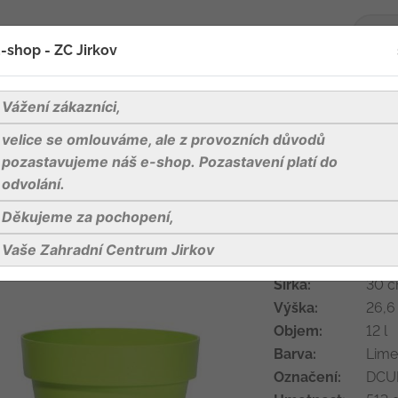
-shop - ZC Jirkov
oží
Blog
Kontakty
Vážení zákazníci,
velice se omlouváme, ale z provozních důvodů
obaly na květináče
Plastové květináče a podmisky
Kvě
pozastavujeme náš e-shop. Pozastavení platí do
odvolání.
Děkujeme za pochopení,
Květináč CUBE
Vaše Zahradní Centrum Jirkov
Délka:
30 c
Šířka:
30 c
Výška:
26,6
Objem:
12 l
Barva:
Limet
Označení:
DCUB