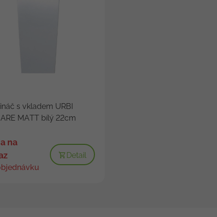
ináč s vkladem URBI
ARE MATT bílý 22cm
a na
az
Detail
objednávku