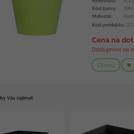
Hmotnost:
513 
Kód barvy:
389
Materiál:
Plast
Kód produktu:
DC
Cena na dot
Dostupnost na d
Dotaz
by Vás zajímat