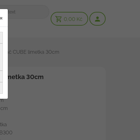
×
0,00 Kč
tináč CUBE limetka 30cm
 limetka 30cm
m
m
 cm
ka
300