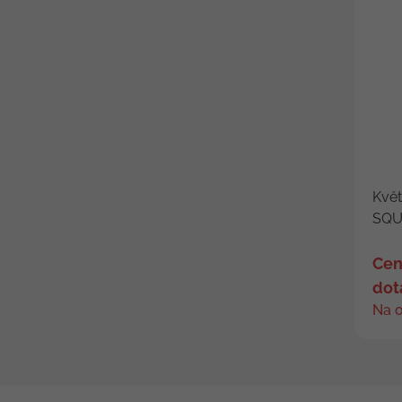
Květ
SQU
Cen
dot
Na 