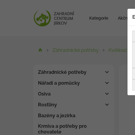
E
Kategorie
Akční zb
Záhradnické potřeby
Květináče, 
Záhradnické potřeby
Nářadí a pomůcky
Osiva
Rostliny
Bazény a jezírka
Krmiva a potřeby pro
chovatele