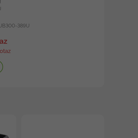
g
U
UB300-389U
az
otaz