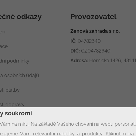
ečné odkazy
Provozovatel
Zenová zahrada s.r.o.
ení
IČ:
04782640
race
DIČ:
CZ04782640
Adresa:
Hornická 1426, 431 11
ní podmínky
a osobních údajů
ti platby
ti dopravy
ny soukromí
ení soukromí
Vám na míru. Na základě Vašeho chování na webu personal
zujeme Vám relevantní nabídky a produkty. Kliknutím na t