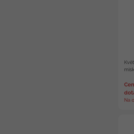
Kvě
misk
Cen
dot
Na 