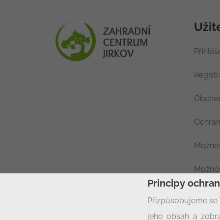
Užit
Přihláš
Regist
Obchod
Ochran
Možnos
Možnos
Principy ochra
Nastav
Přizpůsobujeme se 
jeho obsah a zobra